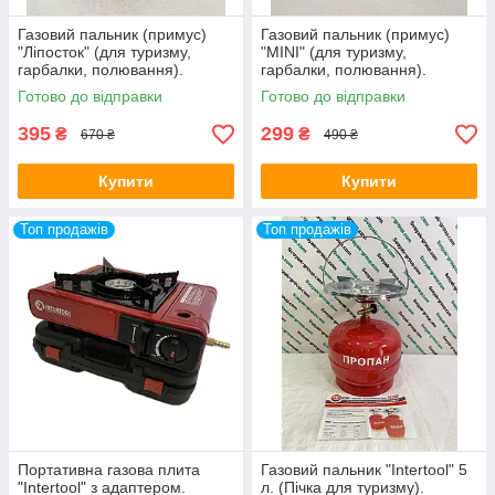
Газовий пальник (примус)
Газовий пальник (примус)
"Ліпосток" (для туризму,
"MINI" (для туризму,
гарбалки, полювання).
гарбалки, полювання).
Готово до відправки
Готово до відправки
395
299
₴
₴
670 ₴
490 ₴
Купити
Купити
Топ продажів
Топ продажів
Портативна газова плита
Газовий пальник "Intertool" 5
"Intertool" з адаптером.
л. (Пічка для туризму).