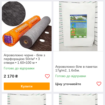
Агроволокно чорне - біле з
перфорацією 50г/м² • 3
отвори • 1.60×100 м •
"Shadow" • Для мульчування
Агроволокно біле в пакетах
Готово до відправки
та захисту.
17g/m2, 1.6х5м.
2 170
Готово до відправки
₴
Ціну уточнюйте
Купити