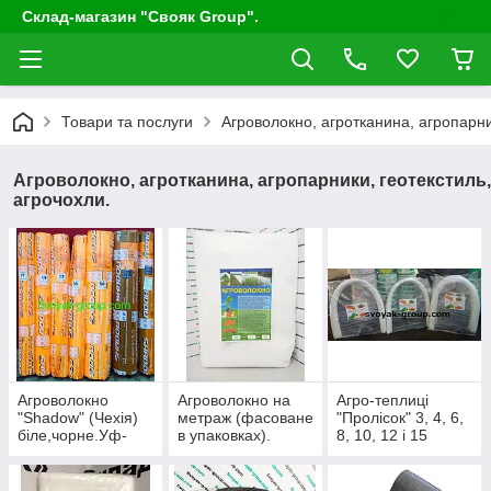
Склад-магазин "Свояк Group".
Товари та послуги
Агроволокно, агротканина, агропарни
Агроволокно, агротканина, агропарники, геотекстиль,
агрочохли.
Агроволокно
Агроволокно на
Агро-теплиці
"Shadow" (Чехія)
метраж (фасоване
"Пролісок" 3, 4, 6,
біле,чорне.Уф-
в упаковках).
8, 10, 12 і 15
стабілізатор 4%
метрів.
від 1.07 м-12.5 м.