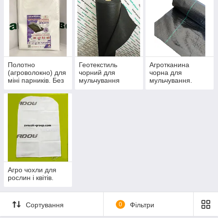
Полотно
Геотекстиль
Агротканина
(агроволокно) для
чорний для
чорна для
міні парників. Без
мульчування
мульчування.
дуг. Щільність 42,
грунту.
50, 60 г/м2.
Агро чохли для
рослин і квітів.
Сортування
0
Фільтри