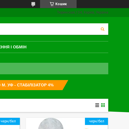
Кошик
Тюринская,134, Харків, Україна
ННЯ І ОБМІН
М. УФ - СТАБІЛІЗАТОР 4%
черн/бел
черн/бел