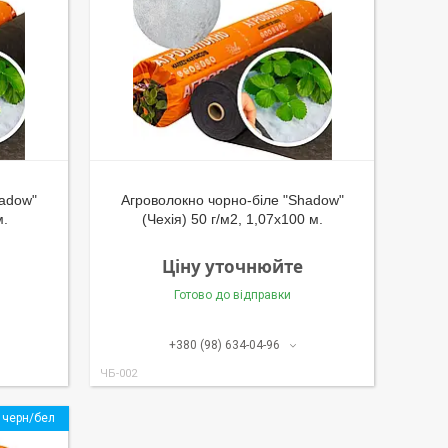
hadow"
Агроволокно чорно-біле "Shadow"
м.
(Чехія) 50 г/м2, 1,07х100 м.
Ціну уточнюйте
Готово до відправки
+380 (98) 634-04-96
ЧБ-002
черн/бел