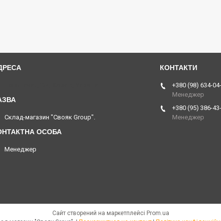
Тюринская,134, Харків, Україна
+380 (98) 634-04
Менеджер
+380 (95) 386-43
Склад-магазин "Свояк Group".
Менеджер
Менеджер
Сайт створений на маркетплейсі
Prom.ua