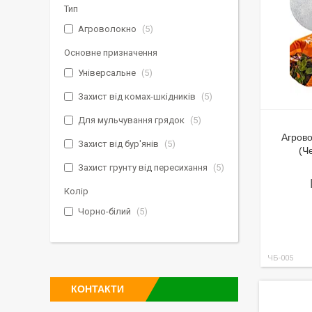
Тип
Агроволокно
5
Основне призначення
Універсальне
5
Захист від комах-шкідників
5
Для мульчування грядок
5
Агрово
Захист від бур'янів
5
(Ч
Захист грунту від пересихання
5
Колір
Чорно-білий
5
ЧБ-005
КОНТАКТИ