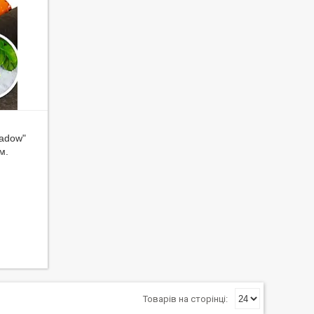
hadow"
м.