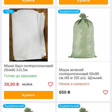
Купити
Купити
–11%
Будівельний
Мішок баул поліпропіленовий
(білий) 1х1,5м.
Мішок зелений
поліпропіленовий 50х90
Готово до відправки
см./45 кг (50 шт). ЩІльний.
39,90
Немає в наявності
₴
44,90 ₴
650
₴
Купити
Будівельний
Будівельний