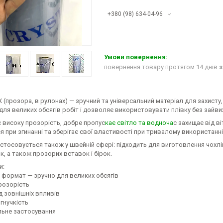
+380 (98) 634-04-96
повернення товару протягом 14 днів
з
 (прозора, в рулонах) — зручний та універсальний матеріал для захисту
для великих обсягів робіт і дозволяє використовувати плівку без зайвих
 високу прозорість, добре пропус
кає світло та водноча
с захищає від ві
я при згинанні та зберігає свої властивості при тривалому використанні
тосовується також у швейній сфері: підходить для виготовлення чохлів 
, а також прозорих вставок і бірок.
и:
й формат — зручно для великих обсягів
розорість
ід зовнішніх впливів
і гнучкість
льне застосування