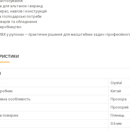
застосування:
кна для альтанок і веранд
ерас, навісів і конструкцій
та господарські потреби
оварів та обладнання
виробництво
ПВХ у рулонах — практичне рішення для масштабних задач і професійног
РИСТИКИ
І
к
Crystal
иробник
Китай
вна особливість
Прозора
Прозорий
а поверхні
Глянець
0.6 мм