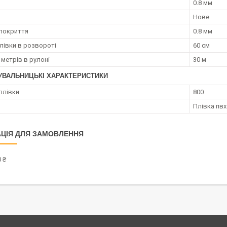
0.8 мм
Нове
покриття
0.8 мм
лівки в розвороті
60 см
 метрів в рулоні
30 м
УВАЛЬНИЦЬКІ ХАРАКТЕРИСТИКИ
плівки
800
Плівка пвх
ЦІЯ ДЛЯ ЗАМОВЛЕННЯ
 ₴