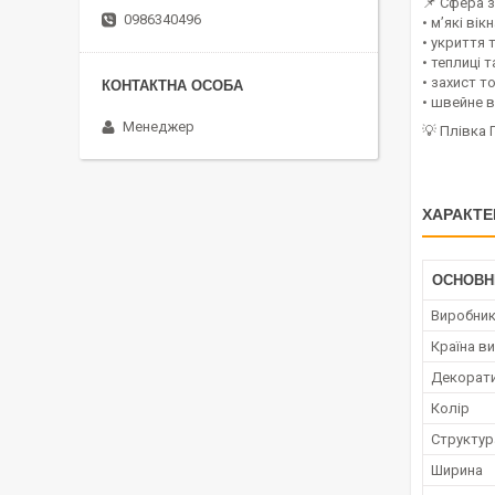
📌 Сфера 
0986340496
• м’які ві
• укриття т
• теплиці 
• захист т
• швейне 
Менеджер
💡 Плівка 
ХАРАКТЕ
ОСНОВН
Виробни
Країна в
Декорати
Колір
Структур
Ширина