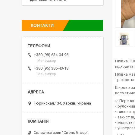
КОНТАКТИ
+380 (98) 634-04-96
Менеджер
Плівка ПВХ
підходить 
+380 (95) 386-43-18
Плівка має
Менеджер
тріскаєтьс
Широко зас
косметичок
✅ Переваг
Тюринская,134, Харків, Україна
• рулонни
• висока п
• захист в
• міцність 
• універса
Склад-магазин "Свояк Group".