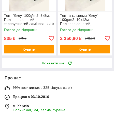
Тент "Grey" 100g\m2, 5х8м.
Тент із кільцями "Grey"
Поліпропіленовий,
100g/m2, 10х12м.
тарпауліновий ламінований із
Поліпропіленовий,
кільцями.Полог.
тарпауліновий ламінований із
Готово до відправки
Готово до відправки
кільцями.Полог.
835
2 350,80
₴
₴
975 ₴
2 612 ₴
Купити
Купити
Показати ще
Про нас
99% позитивних з 325 відгуків за рік
Працює з 03.10.2016
м. Харків
Тюринская,134, Харків, Україна