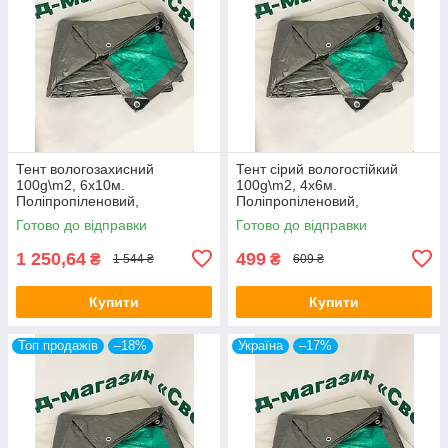
Тент вологозахисний
Тент сірий вологостійкий
100g\m2, 6х10м.
100g\m2, 4х6м.
Поліпропіленовий,
Поліпропіленовий,
тарпаулиновый ламінований
тарпаулиновый ламінований
Готово до відправки
Готово до відправки
з кільцями.Полог.
з кільцями.Полог.
1 250,64
499
₴
₴
1 544 ₴
609 ₴
Купити
Купити
Топ продажів
–18%
Україна
–17%