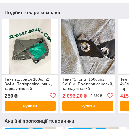
Подібні товари компанії
Тент від сонця 100g/m2,
Тент "Strong" 150g\m2,
Тент
3х4м. Поліпропіленовий,
6х10 м. Поліпропіленовий,
4х5м
тарпауліновий
тарпауліновий
тарп
ламінований із
ламінований із
ламі
250
2 096,20
415
₴
₴
2 230 ₴
кільцями.Полог.
кільцями.Полог.
кіль
Купити
Купити
Акційні пропозиції та новинки