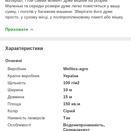
матеріал, і той самий момент дуже міцний на розрив.
Маленькі та середні розміри дуже легко помістяться у вашу
сумку, і поготів у багажник машини. Зберігати його дуже
просто, у сухому місці, у поліпропіленовому пакеті або мішку.
Приховати
Характеристики
Основні
Виробник
Welltex-agro
Країна виробник
Україна
Щільність
100 г/м2
Ширина
10 м
Довжина
15 м
Площа
150 кв.м
Колір
Сірий
Наявність люверсів
Так
Особливості
Водонепроникність,
Сонцезахист