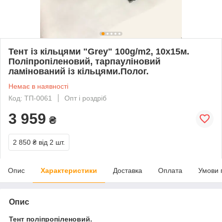
Тент із кільцями "Grey" 100g/m2, 10х15м.
Поліпропіленовий, тарпауліновий
ламінований із кільцями.Полог.
Немає в наявності
Код: ТП-0061
Опт і роздріб
3 959
₴
2 850 ₴
від 2 шт.
Опис
Характеристики
Доставка
Оплата
Умови 
Опис
Тент поліпропіленовий.