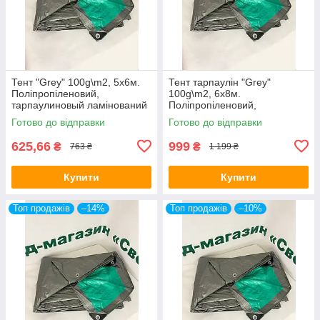
Тент "Grey" 100g\m2, 5х6м.
Тент тарпаулін "Grey"
Поліпропіленовий,
100g\m2, 6х8м.
тарпаулиновый ламінований
Поліпропіленовий,
з кільцями.Полог.
тарпаулиновый ламінований
Готово до відправки
Готово до відправки
з кільцями.Полог.
625,66
999
₴
₴
763 ₴
1 199 ₴
Купити
Купити
Топ продажів
–14%
Топ продажів
–10%