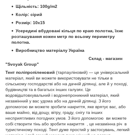
Щільність: 100g/m2
Колір: сірий
Розмір: 10х15
Усередині вбудовані кільця по краю полотна, їхнє
розташування кожен метр по всьому периметру
полотна.
Виробництво матеріалу Україна
Склад - магазин
"Svoyak Group"
Тент поліпропіленовий
(тарпауліновий) — це універсальний
матеріал, який ви можете використовувати не тільки в
сільському господарстві або на дачній ділянці, але й у поході,
будівництві та в багатьох інших галузях. Це
водовідштовхувальний і водонепроникний матеріал, який
незамінний у вас удома або на дачній ділянці. З його
допомогою ви можете зробити накриття, яке врятує вас, або
ваше майно, від дощу, вітру, граду, снігу та інших
несприятливих погодних умов. З його допомогою ви можете
собі створити тінь або зробити накриття , це незамінна річ в
туристичному поході. Тент дуже простий у застосувань, легкий