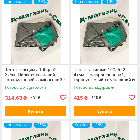
Топ продажів
–27%
Топ продажів
–19%
Тент із кільцями 100g/m2,
Тент із кільцями 100g/m2,
3х5м. Поліпропіленовий,
4х5м. Поліпропіленовий,
тарпауліновий ламінований із
тарпауліновий ламінований із
кільцями.Полог.
кільцями.Полог.
Готово до відправки
Готово до відправки
314,63
415
₴
₴
431 ₴
515 ₴
Купити
Купити
Топ продажів
–19%
Україна
–18%