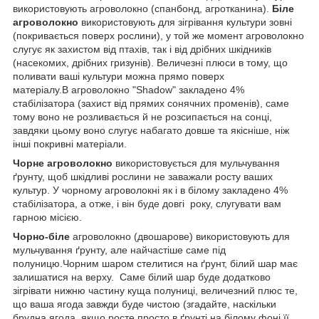
використовують агроволокно (спанбонд, агротканина).
Біле
агроволокно
використовують для зігрівання культури зовні
(покривається поверх рослини), у той же момент агроволокно
слугує як захистом від птахів, так і від дрібних шкідників
(насекомих, дрібних гризунів). Величезні плюси в тому, що
поливати ваші культури можна прямо поверх
матеріалу.В агроволокно "Shadow" закладено 4%
стабілізатора (захист від прямих сонячних променів), саме
тому воно не розливається й не розсипається на сонці,
завдяки цьому воно слугує набагато довше та якісніше, ніж
інші покривні матеріали.
Чорне агроволокно
використовується для мульчування
ґрунту, щоб шкідливі рослини не заважали росту ваших
культур. У чорному агроволокні як і в білому закладено 4%
стабілізатора, а отже, і він буде довгі року, слугувати вам
гарною місією.
Чорно-біле
агроволокно (двошарове) використовують для
мульчування ґрунту, але найчастіше саме під
полуницю.Чорним шаром стелитися на ґрунт, білий шар має
залишатися на верху. Саме білий шар буде додатково
зігрівати нижню частину куща полуниці, величезний плюс те,
що ваша ягода завжди буде чистою (згадайте, наскільки
брудна ягода, якщо росте просто в ґрунті.на білому фоні її