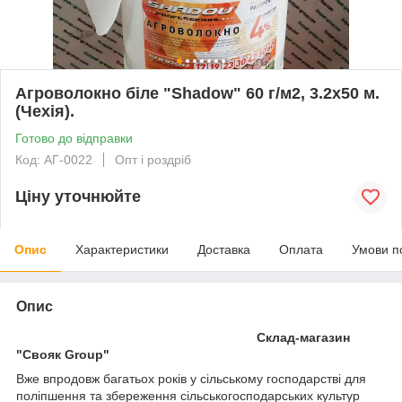
Агроволокно біле "Shadow" 60 г/м2, 3.2х50 м.
(Чехія).
Готово до відправки
Код: АГ-0022
Опт і роздріб
Ціну уточнюйте
Опис
Характеристики
Доставка
Оплата
Умови п
Опис
Склад-магазин
"Свояк Group"
Вже впродовж багатьох років у сільському господарстві для
поліпшення та збереження сільськогосподарських культур