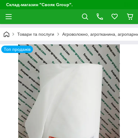
Склад-магазин "Свояк Group".
Товари та послуги
Агроволокно, агротканина, агропарни
Топ продажів