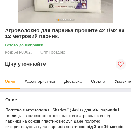
Агроволокно для парника прошите 42 г/м2 на
12 метровий парник.
Готово до відправки
Код: АП-00027
Опт і роздріб
Ціну уточнюйте
Опис
Характеристики
Доставка
Оплата
Умови п
Опис
Полотно з агроволокна "Shadow" (Чехія) для міні парників і
теплиць - в наявності готові полотна з агроволокна під
парники на основі пластикових дуг. Дане полотно
використовується для парників довжиною
від 3 до 15 метрів
.