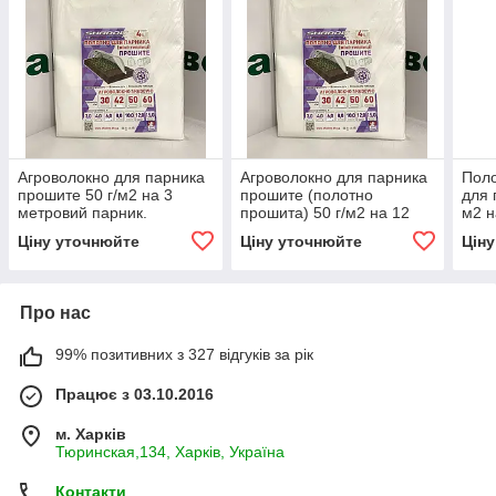
Агроволокно для парника
Агроволокно для парника
Поло
прошите 50 г/м2 на 3
прошите (полотно
для 
метровий парник.
прошита) 50 г/м2 на 12
м2 н
метровий парник.
парн
Ціну уточнюйте
Ціну уточнюйте
Цін
Про нас
99% позитивних з 327 відгуків за рік
Працює з 03.10.2016
м. Харків
Тюринская,134, Харків, Україна
Контакти