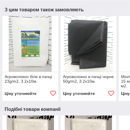
З цим товаром також замовляють
Агроволокно біле в пачці
Агроволокно в пачці чорне
Міні
23g/m2, 3.2х10м.
50g/m2, 3.2х10м.
15 м
м2.
Ціну уточнюйте
Ціну уточнюйте
Цін
Подібні товари компанії