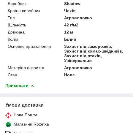
Виробник
Shadow
Країна виробник
Чехія
Тип
Агроволокно
Щільність
42 г/м2
Довжина
12 м
Колір
Білий
Основне призначення
Захист від заморозків,
Захист від комах-шкідників,
Захист від птахів,
Універсальне
Матеріал покриття
Агроволокно
Стан
Нове
Приховати
Умови доставки
Нова Пошта
Магазини Rozetka