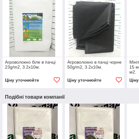
Агроволокно біле в пачці
Агроволокно в пачці чорне
Міні
23g/m2, 3.2х10м.
50g/m2, 3.2х10м.
15 м
м2.
Ціну уточнюйте
Ціну уточнюйте
Цін
Подібні товари компанії