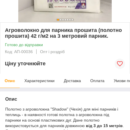
Агроволокно для парника прошита (полотно
прошита) 42 г/м2 на 3 метровий парник.
Готово до відправки
Код: АП-00036
Опт і роздріб
Ціну уточнюйте
Опис
Характеристики
Доставка
Оплата
Умови п
Опис
Полотно з агроволокна "Shadow" (Чехія) для міні парників і
теплиць - в наявності готові полотна з агроволокна під
парники на основі пластикових дуг. Дане полотно
використовується для парників довжиною
від 3 до 15 метрів
.