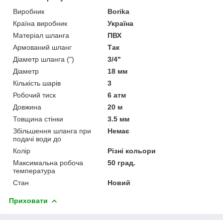
Виробник
Borika
Країна виробник
Україна
Матеріал шланга
ПВХ
Армований шланг
Так
Діаметр шланга (")
3/4"
Діаметр
18 мм
Кількість шарів
3
Робочий тиск
6 атм
Довжина
20 м
Товщина стінки
3.5 мм
Збільшення шланга при
Немає
подачі води до
Колір
Різні кольори
Максимальна робоча
50 град.
температура
Стан
Новий
Приховати