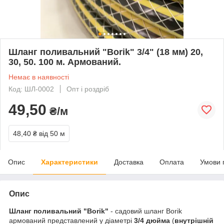
Шланг поливальний "Borik" 3/4" (18 мм) 20,
30, 50. 100 м. Армований.
Немає в наявності
Код: ШЛ-0002
Опт і роздріб
49,50
₴/м
48,40 ₴
від 50 м
Опис
Характеристики
Доставка
Оплата
Умови 
Опис
Шланг поливальний "Borik"
- садовий шланг Borik
армований представлений у діаметрі
3/4 дюйма
(
внутрішній