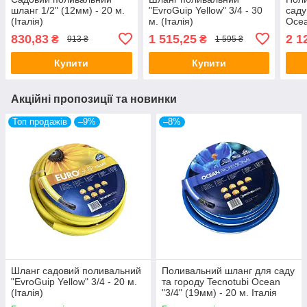
шланг 1/2" (12мм) - 20 м.
"EvroGuip Yellow" 3/4 - 30
саду
(Італія)
м. (Італія)
Ocea
Італ
830,83
1 515,25
2 1
₴
₴
913 ₴
1 595 ₴
Купити
Купити
Акційні пропозиції та новинки
Топ продажів
–9%
–8%
Шланг садовий поливальний
Поливальний шланг для саду
"EvroGuip Yellow" 3/4 - 20 м.
та городу Tecnotubi Ocean
(Італія)
"3/4" (19мм) - 20 м. Італія