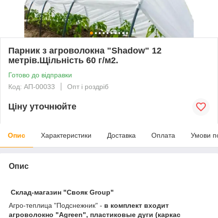
Парник з агроволокна "Shadow" 12
метрів.Щільність 60 г/м2.
Готово до відправки
Код: АП-00033
Опт і роздріб
Ціну уточнюйте
Опис
Характеристики
Доставка
Оплата
Умови п
Опис
Склад-магазин "Свояк Group"
Агро-теплица "Подснежник" -
в комплект входит
агроволокно "Agreen", пластиковые дуги (каркас