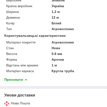
Виробник
Shadow
Країна виробник
Україна
Ширина
1.2 м
Довжина
12 м
Колір
Білий
Тип
Агроволокно
Користувальницькі характеристики
Матеріал покриття
Агроволокно
Стан
Нове
Висота
0.8 мм
Форма
Арочна
Відстань між арками
1 м
Матеріал каркаса
Кругла труба
Приховати
Умови доставки
Нова Пошта