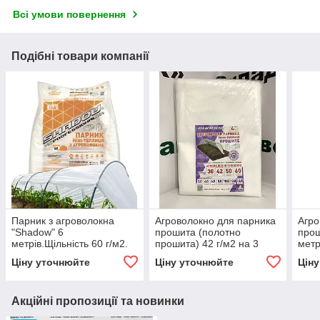
Всі умови повернення
Подібні товари компанії
Парник з агроволокна
Агроволокно для парника
Агро
"Shadow" 6
прошита (полотно
прош
метрів.Щільність 60 г/м2.
прошита) 42 г/м2 на 3
метр
метровий парник.
Ціну уточнюйте
Ціну уточнюйте
Цін
Акційні пропозиції та новинки