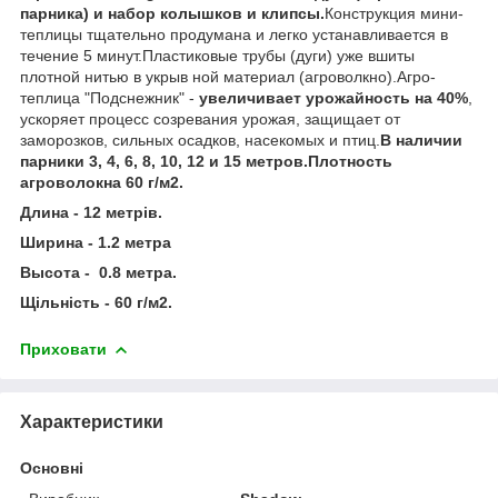
парника) и набор колышков и клипсы.
Конструкция мини-
теплицы тщательно продумана и легко устанавливается в
течение 5 минут.Пластиковые трубы (дуги) уже вшиты
плотной нитью в укрыв ной материал (агроволкно).Агро-
теплица "Подснежник" -
увеличивает урожайность на 40%
,
ускоряет процесс созревания урожая, защищает от
заморозков, сильных осадков, насекомых и птиц.
В наличии
парники 3
, 4, 6, 8, 10, 12 и 15 метров.Плотность
агроволокна 60 г/м2.
Длина - 12 метрів.
Ширина - 1.2 метра
Высота - 0.8 метра.
Щільність - 60 г/м2.
Приховати
Характеристики
Основні