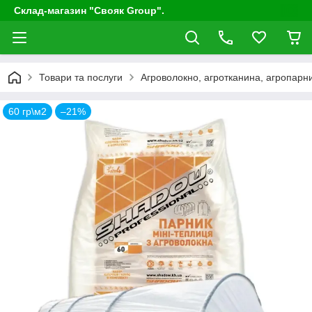
Склад-магазин "Свояк Group".
Товари та послуги
Агроволокно, агротканина, агропарни
60 гр\м2
–21%