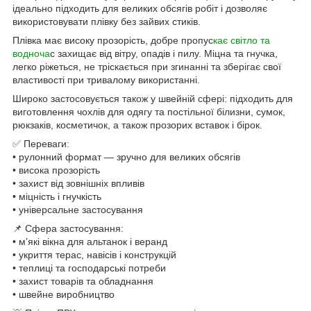
ідеально підходить для великих обсягів робіт і дозволяє
використовувати плівку без зайвих стиків.
Плівка має високу прозорість, добре пропус
кає світло та
водноча
с захищає від вітру, опадів і пилу. Міцна та гнучка,
легко ріжеться, не тріскається при згинанні та зберігає свої
властивості при тривалому використанні.
Широко застосовується також у швейній сфері: підходить для
виготовлення чохлів для одягу та постільної білизни, сумок,
рюкзаків, косметичок, а також прозорих вставок і бірок.
✅ Переваги:
• рулонний формат — зручно для великих обсягів
• висока прозорість
• захист від зовнішніх впливів
• міцність і гнучкість
• універсальне застосування
📌 Сфера застосування:
• м’які вікна для альтанок і веранд
• укриття терас, навісів і конструкцій
• теплиці та господарські потреби
• захист товарів та обладнання
• швейне виробництво