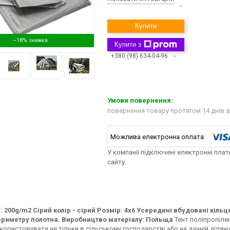
Купити
–18%
Купити з
+380 (98) 634-04-96
повернення товару протягом 14 днів
з
У компанії підключені електронні пла
сайту.
: 200g/m2 Сірий колір - сірий Розмір: 4х6 Усередині вбудовані кіль
риметру полотна. Виробництво матеріалу: Польща
Тент поліпропілен
ористовувати не тільки в сільському господарстві або на дачній ділянці, 