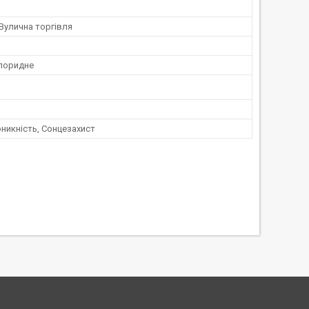
Вулична торгівля
хлоридне
никність, Сонцезахист