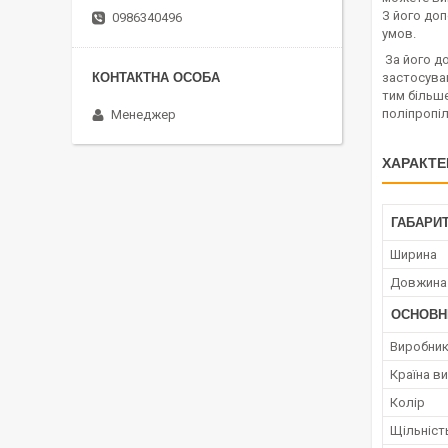
З його доп
0986340496
умов.
За його до
застосуван
тим більше
поліпропіл
Менеджер
ХАРАКТЕ
ГАБАРИТ
Ширина
Довжина
ОСНОВН
Виробни
Країна в
Колір
Щільніст