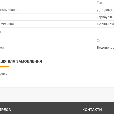
Тент
користання
Для дому, 
Тарпаулін
 тканини
Полівініл
І
24
сті
Водонепро
ЦІЯ ДЛЯ ЗАМОВЛЕННЯ
,30 ₴