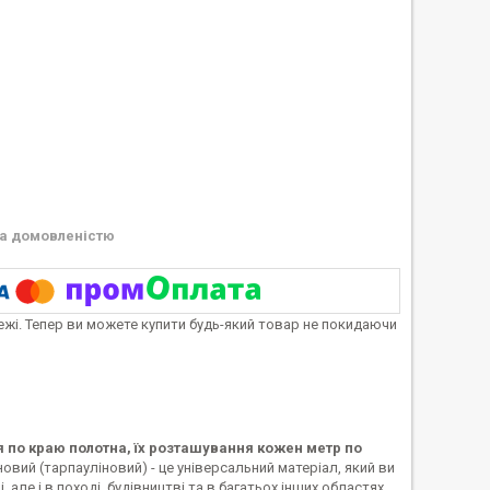
а домовленістю
тежі. Тепер ви можете купити будь-який товар не покидаючи
ця по краю полотна, їх розташування кожен метр по
овий (тарпауліновий) - це універсальний матеріал, який ви
але і в поході, будівництві та в багатьох інших областях. .