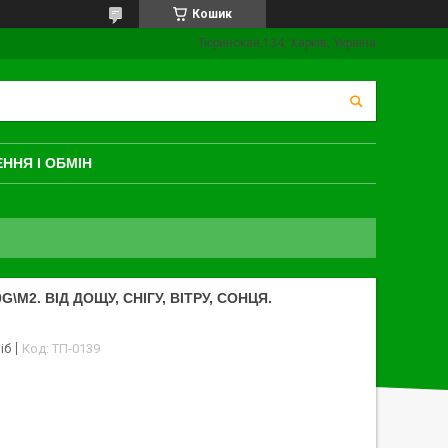
Кошик
Тюринская,134, Харків, Україна
ННЯ І ОБМІН
\M2. ВІД ДОЩУ, СНІГУ, ВІТРУ, СОНЦЯ.
іб
Код:
ТП-0139