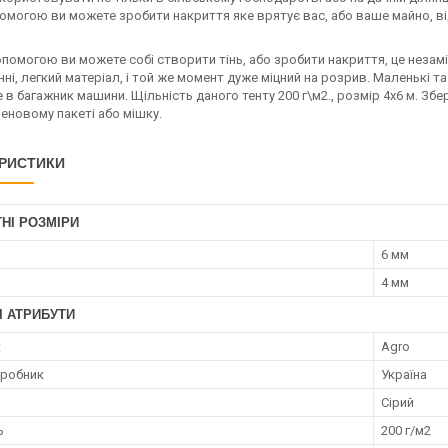
омогою ви можете зробити накриття яке врятує вас, або ваше майно, від 
помогою ви можете собі створити тінь, або зробити накриття, це незамін
ні, легкий матеріал, і той же момент дуже міцний на розрив. Маленькі та
 в багажник машини. Щільність даного тенту 200 г\м2., розмір 4х6 м. Збер
еновому пакеті або мішку.
РИСТИКИ
НІ РОЗМІРИ
6 мм
4 мм
І АТРИБУТИ
к
Agro
иробник
Україна
Сірий
ь
200 г/м2