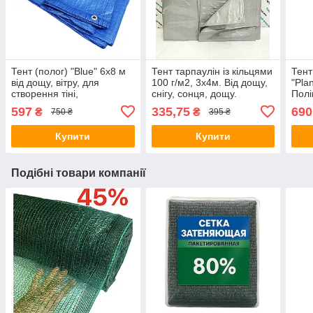
Тент (полог) "Blue" 6x8 м
Тент тарпаулін із кільцями
Тент
від дощу, вітру, для
100 г/м2, 3х4м. Від дощу,
"Pla
створення тіні,
снігу, сонця, дощу.
Полі
поліпропіленовий,тарпауліновий.
тарп
597
335,75
690
₴
₴
750 ₴
395 ₴
ламі
кіль
Купити
Купити
Подібні товари компанії