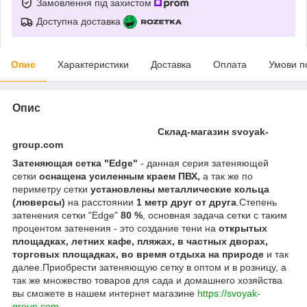
Замовлення під захистом
Доступна доставка
Опис
Характеристики
Доставка
Оплата
Умови п
Опис
Склад-магазин svoyak-
group.com
Затеняющая сетка "Edge"
- данная серия затеняющей
сетки
оснащена усиленным краем ПВХ,
а так же по
периметру сетки
установлены металлические кольца
(люверсы)
на расстоянии
1 метр друг от друга
.Степень
затенения сетки "Edge"
80 %
, основная задача сетки с таким
процентом затенения - это создание тени на
открытых
площадках, летних кафе, пляжах, в частных дворах,
торговых площадках, во время отдыха на природе
и так
далее.Приобрести затеняющую сетку в оптом и в розницу, а
так же множество товаров для сада и домашнего хозяйства
вы сможете в нашем интернет магазине
https://svoyak-
group.com