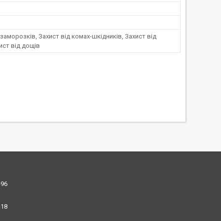
 заморозків, Захист від комах-шкідників, Захист від
хист від дощів
-96
-18