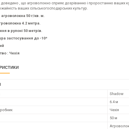
доведено , що агроволокно сприяє дозріванню і проростанню ваших культ
ожайність ваших сільськогосподарських культур.
 агроволокна 50 г/кв. м.
роволокна 4.2 метра.
ня в рулоні 50 метрів.
ра застосування до -10*
лий
во : Чехія
РИСТИКИ
І
к
Shadow
6.4 м
иробник
Чехія
50 м
Агроволо