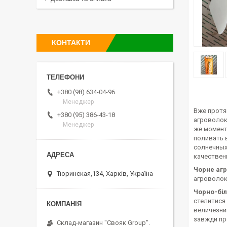
КОНТАКТИ
+380 (98) 634-04-96
Менеджер
Вже протя
+380 (95) 386-43-18
агроволокн
Менеджер
же момент 
поливать 
солнечных 
качествен
Чорне аг
Тюринская,134, Харків, Україна
агроволокн
Чорно-бі
стелитися 
величезний
завжди пр
Склад-магазин "Свояк Group".