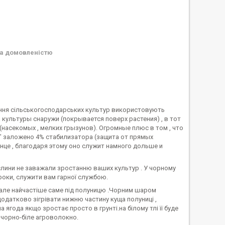
а домовленістю
ження сільськогосподарських культур використовують
культуры снаружи (покрывается поверх растения) , в тот
(насекомых , мелких грызунов). Огромные плюс в том , что
 заложено 4% стабилизатора (защита от прямых
лнце , благодаря этому оно служит намного дольше и
слини не заважали зростанню ваших культур . У чорному
і роки, служити вам гарної службою.
але найчастіше саме під полуницю .Чорним шаром
додатково зігрівати нижню частину куща полуниці ,
ягода якщо зростає просто в грунті.на білому тлі її буде
 чорно-біле агроволокно.