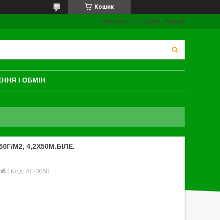
Кошик
Тюринская,134, Харків, Україна
ННЯ І ОБМІН
Г/М2, 4,2Х50М.БІЛЕ.
іб
Код:
АГ-0050