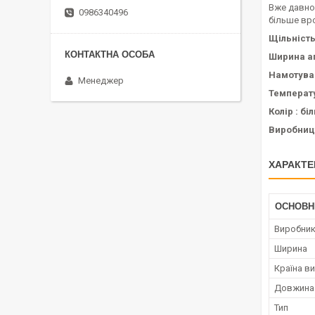
Вже давно 
0986340496
більше вр
Щільність
Ширина аг
Намотуван
Менеджер
Температу
Колір : бі
Виробницт
ХАРАКТЕ
ОСНОВН
Виробни
Ширина
Країна в
Довжина
Тип