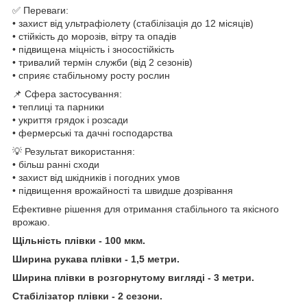
✅ Переваги:
• захист від ультрафіолету (стабілізація до 12 місяців)
• стійкість до морозів, вітру та опадів
• підвищена міцність і зносостійкість
• тривалий термін служби (від 2 сезонів)
• сприяє стабільному росту рослин
📌 Сфера застосування:
• теплиці та парники
• укриття грядок і розсади
• фермерські та дачні господарства
💡 Результат використання:
• більш ранні сходи
• захист від шкідників і погодних умов
• підвищення врожайності та швидше дозрівання
Ефективне рішення для отримання стабільного та якісного
врожаю.
Щільність плівки - 100 мкм.
Ширина рукава плівки - 1,5 метри.
Ширина плівки в розгорнутому вигляді - 3 метри.
Стабілізатор плівки - 2 сезони.