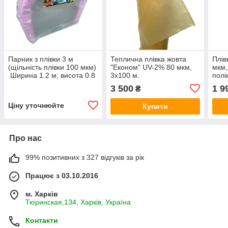
Парник з плівки 3 м
Теплична плівка жовта
Плів
(щільність плівки 100 мкм)
"Економ" UV-2% 80 мкм,
мкм,
.Ширина 1.2 м, висота 0.8
3х100 м.
полі
м.
3 500
1 9
₴
Ціну уточнюйте
Купити
Про нас
99% позитивних з 327 відгуків за рік
Працює з 03.10.2016
м. Харків
Тюринская,134, Харків, Україна
Контакти