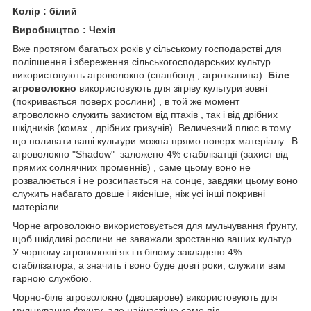
Колір : білий
Виробництво : Чехія
Вже протягом багатьох років у сільському господарстві для
поліпшення і збереження сільськогосподарських культур
використовують агроволокно (спанбонд , агротканина).
Біле
агроволокно
використовують для зігріву культури зовні
(покривається поверх рослини) , в той же момент
агроволокно служить захистом від птахів , так і від дрібних
шкідників (комах , дрібних гризунів). Величезний плюс в тому
що поливати ваші культури можна прямо поверх матеріалу. В
агроволокно "Shadow" заложено 4% стабілізатції (захист від
прямих солнячних променнів) , саме цьому воно не
розвалюється і не розсипається на сонце, завдяки цьому воно
служить набагато довше і якісніше, ніж усі інші покривні
матеріали.
Чорне агроволокно використовується для мульчування ґрунту,
щоб шкідливі рослини не заважали зростанню ваших культур.
У чорному агроволокні як і в білому закладено 4%
стабілізатора, а значить і воно буде довгі роки, служити вам
гарною службою.
Чорно-біле агроволокно (двошарове) використовують для
мульчування ґрунту, але найчастіше саме під