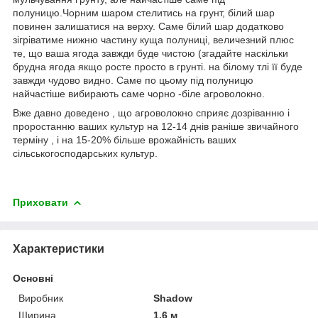
полуницю.Чорним шаром стелитись на грунт, білий шар
повинен залишатися на верху. Саме білий шар додатково
зігріватиме нижню частину куща полуниці, величезний плюс
те, що ваша ягода завжди буде чистою (згадайте наскільки
брудна ягода якщо росте просто в грунті. на білому тлі її буде
завжди чудово видно. Саме по цьому під полуницю
найчастіше вибирають саме чорно -біле агроволокно.
Вже давно доведено , що агроволокно сприяє дозріванню і
проростанню ваших культур на 12-14 днів раніше звичайного
терміну , і на 15-20% більше врожайність ваших
сільськогосподарських культур.
Приховати
Характеристики
Основні
Виробник
Shadow
Ширина
1.6 м