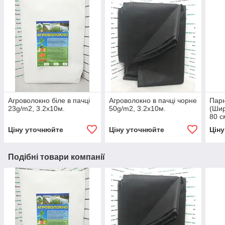
Агроволокно біле в пачці
Агроволокно в пачці чорне
Парн
23g/m2, 3.2х10м.
50g/m2, 3.2х10м.
(Шир
80 с
Ціну уточнюйте
Ціну уточнюйте
Цін
Подібні товари компанії