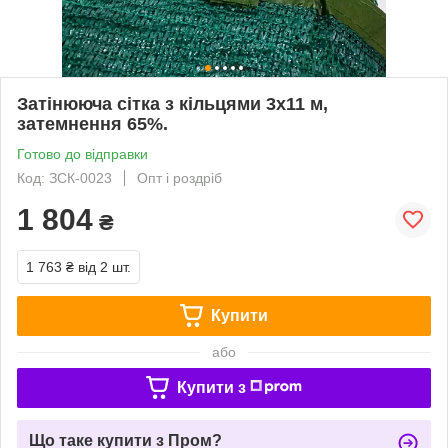
Затінююча сітка з кільцями 3х11 м,
затемнення 65%.
Готово до відправки
Код: ЗСК-0023
Опт і роздріб
1 804
₴
1 763 ₴
від 2 шт.
Купити
або
Купити з
Що таке купити з Пром?