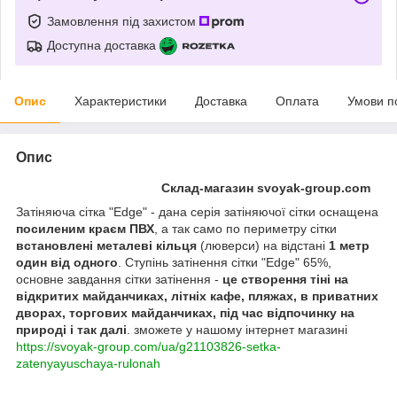
Замовлення під захистом
Доступна доставка
Опис
Характеристики
Доставка
Оплата
Умови п
Опис
Склад-магазин svoyak-group.com
Затіняюча сітка "Edge" - дана серія затіняючої сітки оснащена
посиленим краєм ПВХ
, а так само по периметру сітки
встановлені металеві кільця
(люверси) на відстані
1 метр
один від одного
. Ступінь затінення сітки "Edge" 65%,
основне завдання сітки затінення -
це створення тіні на
відкритих майданчиках, літніх кафе, пляжах, в приватних
дворах, торгових майданчиках, під час відпочинку на
природі і так далі
. зможете у нашому інтернет магазині
https://svoyak-group.com/ua/g21103826-setka-
zatenyayuschaya-rulonah