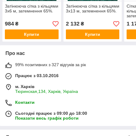
Затінююча сітка з кільцями
Затінююча сітка з кільцями
Сітк
3х6 м, затемнення 65%.
3х13 м, затемнення 65%.
кіль
зате
984
2 132
1 1
₴
₴
Купити
Купити
Про нас
99% позитивних з 327 відгуків за рік
Працює з 03.10.2016
м. Харків
Тюринская,134, Харків, Україна
Контакти
Сьогодні працює з 09:00 до 18:00
Показати весь графік роботи