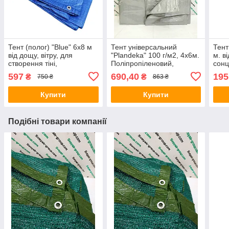
Тент (полог) "Blue" 6x8 м
Тент універсальний
Тент
від дощу, вітру, для
"Plandeka" 100 г/м2, 4х6м.
м. ві
створення тіні,
Поліпропіленовий,
сонц
поліпропіленовий,тарпауліновий.
тарпауліновий
Полі
597
690,40
195
₴
₴
750 ₴
863 ₴
ламінований із
кільцями.Полог.
Купити
Купити
Подібні товари компанії