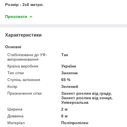
Розмір - 2х6 метри.
Приховати
Характеристики
Основні
Стабілізована до УФ-
Так
випромінювання
Країна виробник
Україна
Тип сітки
Захисна
Ступінь затінення
65 %
Колір
Зелений
Призначення сітки
Захист рослин від граду,
Захист рослин від сонця,
Універсальна
Ширина
2 м
Довжина
6 м
Матеріал
Поліпропілен