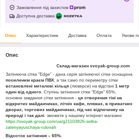
Замовлення під захистом
Доступна доставка
Опис
Характеристики
Доставка
Оплата
Умови п
Опис
Склад-магазин svoyak-group.com
Затіняюча сітка "Edge" - дана серія затіняючої сітки оснащена
посиленим краєм ПВХ
, а так само по периметру сітки
встановлені металеві кільця
(люверси) на відстані
1 метр
один від одного
. Ступінь затінення сітки "Edge" 65%,
основне завдання сітки затінення -
це створення тіні на
відкритих майданчиках, літніх кафе, пляжах, в приватних
дворах, торгових майданчиках, під час відпочинку на
природі і так далі
. зможете у нашому інтернет магазині
https://svoyak-group.com/ua/g21103826-setka-
zatenyayuschaya-rulonah
Відсоток затінення – 65%.