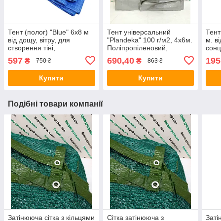
Тент (полог) "Blue" 6x8 м
Тент універсальний
Тент
від дощу, вітру, для
"Plandeka" 100 г/м2, 4х6м.
м. ві
створення тіні,
Поліпропіленовий,
сонц
поліпропіленовий,тарпауліновий.
тарпауліновий
Полі
597
690,40
195
₴
₴
750 ₴
863 ₴
ламінований із
кільцями.Полог.
Купити
Купити
Подібні товари компанії
Затінююча сітка з кільцями
Сітка затінююча з
Заті