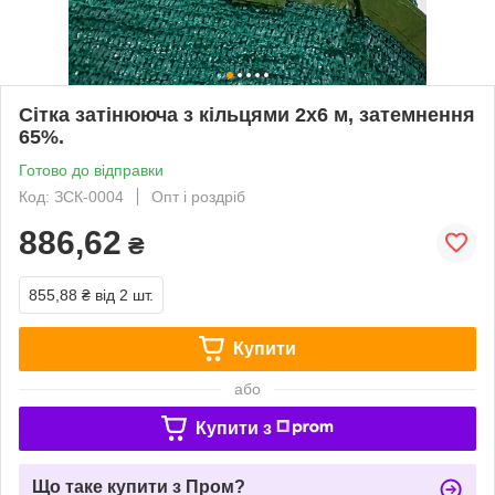
Сітка затінююча з кільцями 2х6 м, затемнення
65%.
Готово до відправки
Код: ЗСК-0004
Опт і роздріб
886,62
₴
855,88 ₴
від 2 шт.
Купити
або
Купити з
Що таке купити з Пром?