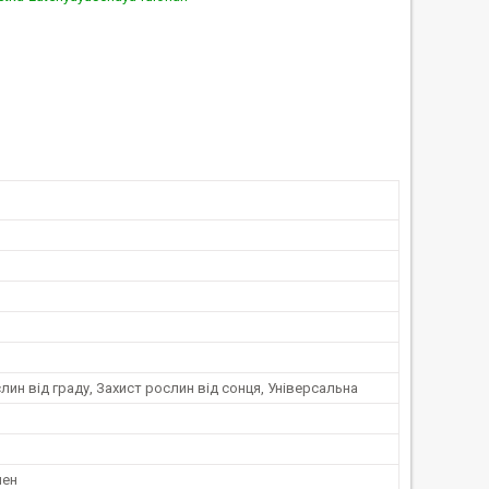
лин від граду, Захист рослин від сонця, Універсальна
лен