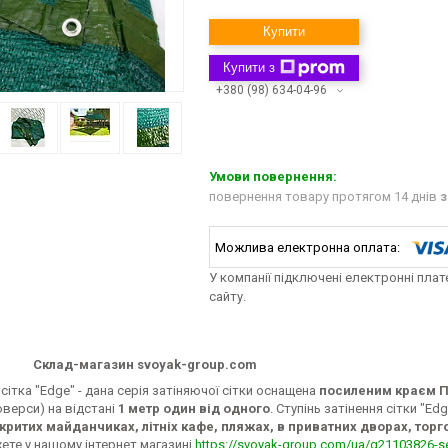
Купити
Купити з
+380 (98) 634-04-96
повернення товару протягом 14 днів
з
У компанії підключені електронні пла
сайту.
Склад-магазин svoyak-group.com
сітка "Edge" - дана серія затіняючої сітки оснащена
посиленим краєм 
верси) на відстані
1 метр один від одного
. Ступінь затінення сітки "E
ідкритих майданчиках, літніх кафе, пляжах, в приватних дворах, торг
жете у нашому інтернет магазині
https://svoyak-group.com/ua/g21103826-s