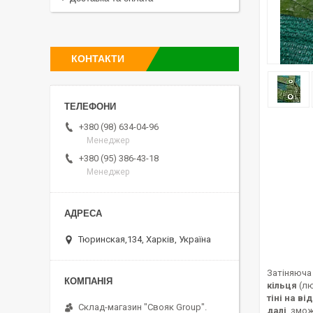
КОНТАКТИ
+380 (98) 634-04-96
Менеджер
+380 (95) 386-43-18
Менеджер
Тюринская,134, Харків, Україна
Затіняюча 
кільця
(лю
тіні на в
Склад-магазин "Свояк Group".
далі
. змо