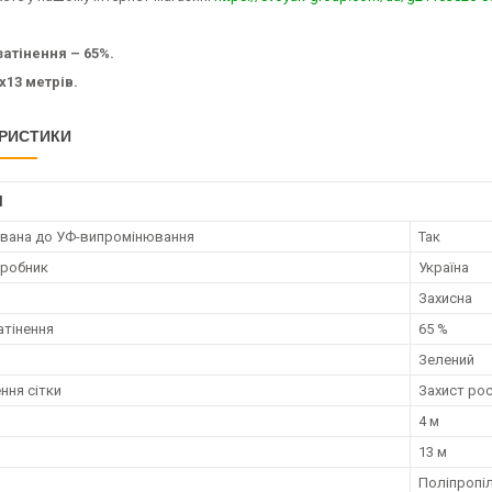
затінення – 65%.
х13 метрів.
РИСТИКИ
І
ована до УФ-випромінювання
Так
иробник
Україна
Захисна
атінення
65 %
Зелений
ння сітки
Захист рос
4 м
13 м
Поліпропі