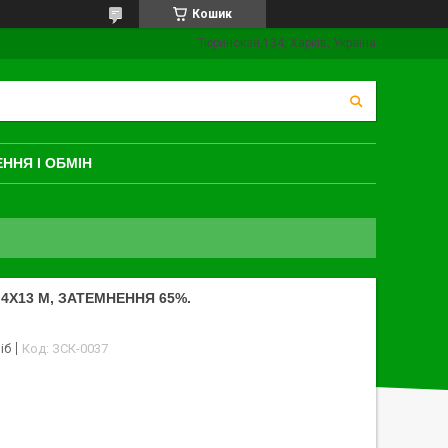
Кошик
Тюринская,134, Харків, Україна
ННЯ І ОБМІН
4Х13 М, ЗАТЕМНЕННЯ 65%.
іб
Код:
ЗСК-0037