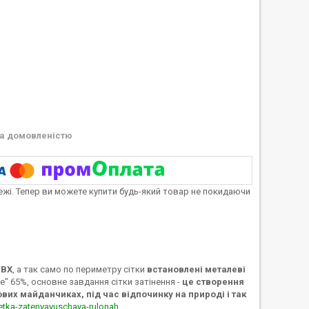
а домовленістю
тежі. Тепер ви можете купити будь-який товар не покидаючи
ПВХ
, а так само по периметру сітки
встановлені металеві
dge" 65%, основне завдання сітки затінення -
це створення
ових майданчиках, під час відпочинку на природі і так
etka-zatenyayuschaya-rulonah