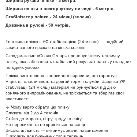
Ширина рукава плівки - 3 метри.
Ширина плівки в розгорнутому вигляді - 6 метрів.
Стабілізатор плівки - 24 місяці (зелена).
Довжина в рулоні - 50 метрів.
Теплична плівка з УФ-стабілізацією (24 місяці) — надійний
захист вашого врожаю на кілька сезонів
Склад-магазин «Свояк Group» пропонує якісну тепличну
плівку, яка забезпечить стабільний результат навіть у складних
погодних умовах.
Плівка виготовлена з первинної сировини, що гарантує
міцність, еластичність та довгий термін служби. Завдяки УФ-
стабілізації (24 місяці) матеріал не руйнується під дією
сонячного випромінювання, не тріскається та зберігає свої
властивості.
🔹 Чому варто обрати цю плівку:
Служить від 2 до 4 сезонів
Стійка до морозів, вітру, граду та снігу
Не пересихає та не кришиться на сонці
Висока щільність — витримує значні навантаження
Підходить для будь-яких типів теплиць