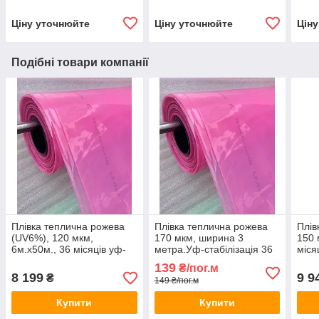
Ціну уточнюйте
Ціну уточнюйте
Цін
Подібні товари компанії
Плівка теплична рожева
Плівка теплична рожева
Плів
(UV6%), 120 мкм,
170 мкм, ширина 3
150 
6м.х50м., 36 місяців уф-
метра.Уф-стабілізація 36
міся
стабілізацію.
місяців.
139
₴/пог.м
8 199
9 9
₴
149 ₴/пог.м
Купити
Купити