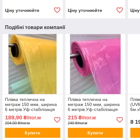
Ціну уточнюйте
Ціну уточнюйте
Цін
Подібні товари компанії
Плівка теплична на
Плівка теплична на
Плів
метраж 150 мкм, ширина
метраж 150 мкм, ширина
(UV6
6 метрів.Уф-стабілізація
6 метрів.Уф-стабілізація
6м.х
12 місяців.
36 місяців.
стаб
189,90
215
₴/пог.м
₴/пог.м
8 1
204,90 ₴/пог.м
240 ₴/пог.м
Купити
Купити