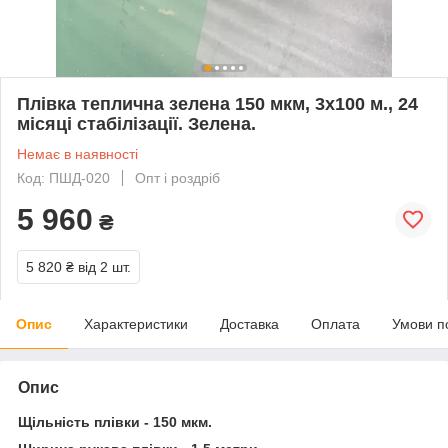
Плівка теплична зелена 150 мкм, 3х100 м., 24
місяці стабілізації. Зелена.
Немає в наявності
Код: ПШД-020
Опт і роздріб
5 960
₴
5 820 ₴
від 2 шт.
Опис
Характеристики
Доставка
Оплата
Умови п
Опис
Щільність плівки - 150 мкм.