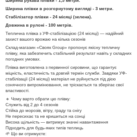
Ширина рукава плівки - 1,5 метри.
Ширина плівки в розгорнутому вигляді - 3 метри.
Стабілізатор плівки - 24 місяці (зелена).
Довжина в рулоні - 100 метрів.
Теплична плівка з УФ-стабілізацією (24 місяці) — надійний
захист вашого врожаю на кілька сезонів
Склад-магазин «Свояк Group» пропонує якісну тепличну
плівку, яка забезпечить стабільний результат навіть у складних
погодних умовах.
Плівка виготовлена з первинної сировини, що гарантує
міцність, еластичність та довгий термін служби. Завдяки УФ-
стабілізації (24 місяці) матеріал не руйнується під дією
сонячного випромінювання, не тріскається та зберігає свої
властивості.
🔹 Чому варто обрати цю плівку:
Служить від 2 до 4 сезонів
Стійка до морозів, вітру, граду та снігу
Не пересихає та не кришиться на сонці
Висока щільність — витримує значні навантаження
Підходить для будь-яких типів теплиць
🌱 Що ви отримуєте: