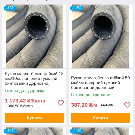
–15%
–12%
Рукав масло-бензо стійкий 18
Рукав масло-бензо стійкий 50
мм/10м. напірний гумовий
мм\5м напірний гумовий
бинтований дорновий.
бинтований дорновий.
Армований ниткою.
Готово до відправки
Армований ниткою.
Готово до відправки
1 173,42
₴/бухта
387,20
₴/м
440 ₴/м
1 380,50 ₴/бухта
Купити
Купити
–11%
–11%