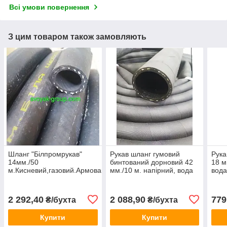
Всі умови повернення
З цим товаром також замовляють
Шланг "Білпромрукав"
Рукав шланг гумовий
Рука
14мм./50
бинтований дорновий 42
18 м
м.Кисневий,газовий.Армований
мм./10 м. напірний, вода
вода
з ниткою.
технічна 0,63 МПа В (III)
(III
ГОСТ18698-79
2 292,40
2 088,90
779
₴/бухта
₴/бухта
Купити
Купити