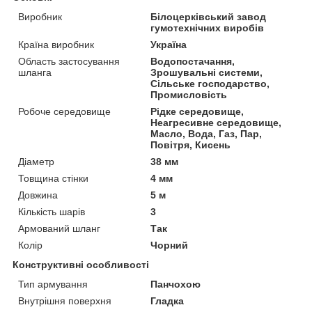
Виробник
Білоцерківський завод
гумотехнічних виробів
Країна виробник
Україна
Область застосування
Водопостачання,
шланга
Зрошувальні системи,
Сільське господарство,
Промисловість
Робоче середовище
Рідке середовище,
Неагресивне середовище,
Масло, Вода, Газ, Пар,
Повітря, Кисень
Діаметр
38 мм
Товщина стінки
4 мм
Довжина
5 м
Кількість шарів
3
Армований шланг
Так
Колір
Чорний
Конструктивні особливості
Тип армування
Панчохою
Внутрішня поверхня
Гладка