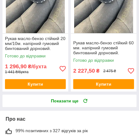
Рукав масло-бензо стійкий 20
Рукав масло-бензо стійкий 60
мм/10м. напірний гумовий
мм. напірний гумовий
бинтований дорновий.
бинтований дорновий.
Армований ниткою.
Готово до відправки
Армований ниткою.
Готово до відправки
1 296,90
₴/бухта
2 227,50
₴
2 475 ₴
1 441 ₴/бухта
Купити
Купити
Показати ще
Про нас
99% позитивних з 327 відгуків за рік