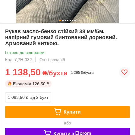
Рукав масло-бензо стійкий 38 мм/5м.
напірний гумовий бинтований дорновий.
Армований ниткою.
Готово до відправки
Код: ДРН-032
Опт і роздріб
1 138,50
₴/бухта
1 265 ₴/бухта
Економія
126.50 ₴
1 083,50 ₴
від 2 бухт
Купити
або
Купити з