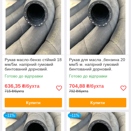
Рукав масло-бензо стійкий 18
Рукав для масла ,бензина 20
мм/5м. напірний гумовий
мм/5 м. напірний гумовий
бинтований дорновий.
бинтований дорновий.
Армований ниткою.
Армований ниткою.
Готово до відправки
Готово до відправки
636,35
704,88
₴/бухта
₴/бухта
715 ₴/бухта
792 ₴/бухта
Купити
Купити
–11%
–11%