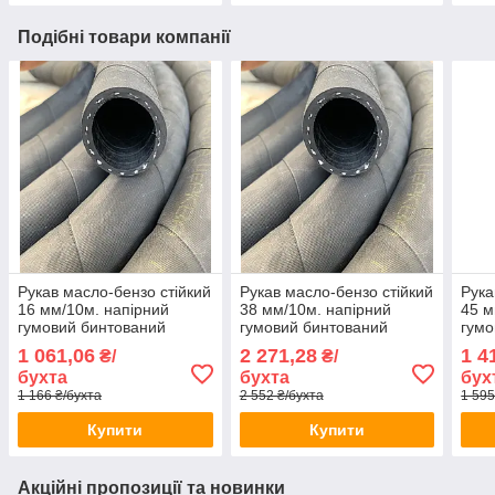
Подібні товари компанії
Рукав масло-бензо стійкий
Рукав масло-бензо стійкий
Рука
16 мм/10м. напірний
38 мм/10м. напірний
45 м
гумовий бинтований
гумовий бинтований
гумо
дорновий. Армований
дорновий. Армований
дорн
1 061,06
2 271,28
1 4
₴/
₴/
ниткою.
ниткою.
нитк
бухта
бухта
бух
1 166 ₴/бухта
2 552 ₴/бухта
1 595
Купити
Купити
Акційні пропозиції та новинки