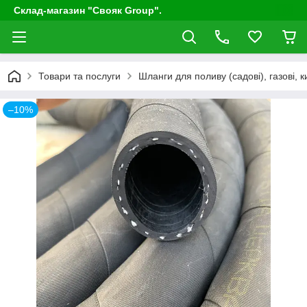
Склад-магазин "Свояк Group".
Товари та послуги
Шланги для поливу (садові), газові, к
–10%