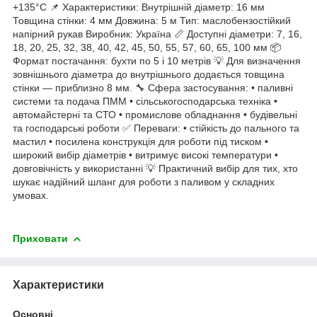
+135°C 📌 Характеристики: Внутрішній діаметр: 16 мм
Товщина стінки: 4 мм Довжина: 5 м Тип: маслобензостійкий
напірний рукав Виробник: Україна 📏 Доступні діаметри: 7, 16,
18, 20, 25, 32, 38, 40, 42, 45, 50, 55, 57, 60, 65, 100 мм 📦
Формат постачання: бухти по 5 і 10 метрів 💡 Для визначення
зовнішнього діаметра до внутрішнього додається товщина
стінки — приблизно 8 мм. 🔧 Сфера застосування: • паливні
системи та подача ПММ • сільськогосподарська техніка •
автомайстерні та СТО • промислове обладнання • будівельні
та господарські роботи ✅ Переваги: • стійкість до пального та
мастил • посилена конструкція для роботи під тиском •
широкий вибір діаметрів • витримує високі температури •
довговічність у використанні 💡 Практичний вибір для тих, хто
шукає надійний шланг для роботи з паливом у складних
умовах.
Приховати
Характеристики
Основні