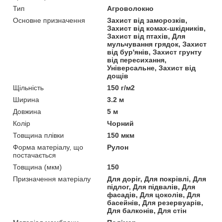
Тип
Агроволокно
Основне призначення
Захист від заморозків,
Захист від комах-шкідників,
Захист від птахів, Для
мульчування грядок, Захист
від бур'янів, Захист грунту
від пересихання,
Універсальне, Захист від
дощів
Щільність
150 г/м2
Ширина
3.2 м
Довжина
5 м
Колір
Чорний
Товщина плівки
150 мкм
Форма матеріалу, що
Рулон
постачається
Товщина (мкм)
150
Призначення матеріалу
Для доріг, Для покрівлі, Для
підлог, Для підвалів, Для
фасадів, Для цоколів, Для
басейнів, Для резервуарів,
Для балконів, Для стін