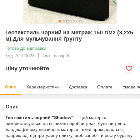
Геотекстиль чорний на метраж 150 г/м2 (3,2х5
м).Для мульчування ґрунту
Готово до відправки
Код: АТ-00023
Опт і роздріб
Ціну уточнюйте
Опис
Характеристики
Доставка
Оплата
Умови п
Опис
Геотекстиль чорний "Shadow"
— цей матеріал
використовується на всіляких виробництвах, будівництві та
ландшафтному дизайні як матеріал, який прокладається,
наприклад, під тротуарну плитку, щоб запобігти росту бур'яну