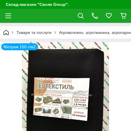
Склад-магазин "Свояк Group".
Товари та послуги
Агроволокно, агротканина, агропарни
Метраж 150 г/м2