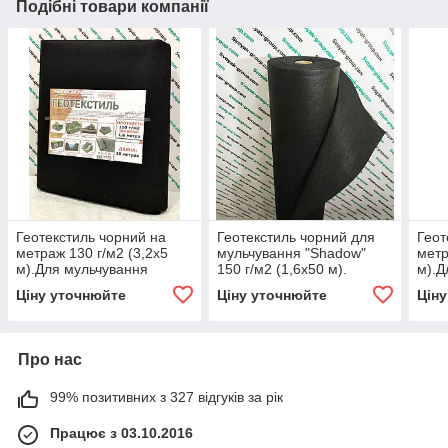
Подібні товари компанії
Геотекстиль чорний на
Геотекстиль чорний для
Геот
метраж 130 г/м2 (3,2х5
мульчування "Shadow"
метр
м).Для мульчування
150 г/м2 (1,6х50 м).
м).Д
ґрунту
ґрун
Ціну уточнюйте
Ціну уточнюйте
Цін
Про нас
99% позитивних з 327 відгуків за рік
Працює з 03.10.2016