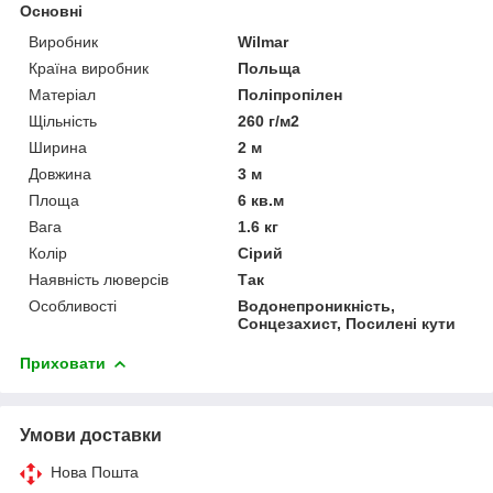
Основні
Виробник
Wilmar
Країна виробник
Польща
Матеріал
Поліпропілен
Щільність
260 г/м2
Ширина
2 м
Довжина
3 м
Площа
6 кв.м
Вага
1.6 кг
Колір
Сірий
Наявність люверсів
Так
Особливості
Водонепроникність,
Сонцезахист, Посилені кути
Приховати
Умови доставки
Нова Пошта