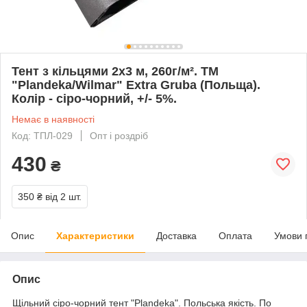
Тент з кільцями 2х3 м, 260г/м². ТМ
"Plandeka/Wilmar" Extra Gruba (Польща).
Колір - сіро-чорний, +/- 5%.
Немає в наявності
Код: ТПЛ-029
Опт і роздріб
430
₴
350 ₴
від 2 шт.
Опис
Характеристики
Доставка
Оплата
Умови 
Опис
Щільний сіро-чорний тент "Plandeka". Польська якість. По