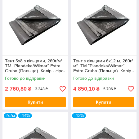
Тент 5х8 з кільцями, 260г/м².
Тент з кільцями 6х12 м, 260г/
ТМ "Plandeka/Wilmar" Extra
м². ТМ "Plandeka/Wilmar"
Gruba (Польща). Колір - сіро-
Extra Gruba (Польща). Колір -
чорний, +/- 5%.
сіро-чорний, +/- 5%.
Готово до відправки
Готово до відправки
2 760,80
4 850,10
₴
₴
3 248 ₴
5 706 ₴
Купити
Купити
2х7м
–14%
–13%