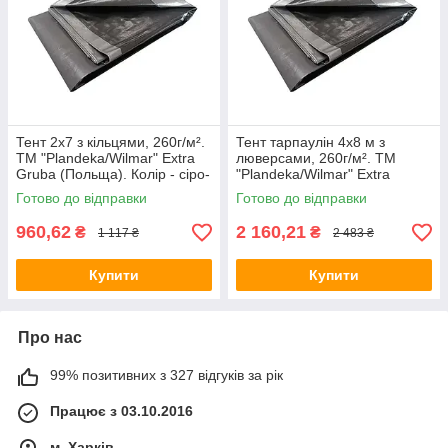
Тент 2х7 з кільцями, 260г/м².
Тент тарпаулін 4х8 м з
ТМ "Plandeka/Wilmar" Extra
люверсами, 260г/м². ТМ
Gruba (Польща). Колір - сіро-
"Plandeka/Wilmar" Extra
чорний, +/- 5%.
Gruba (Польща). Колір - сіро-
Готово до відправки
Готово до відправки
чорний, +/- 5%.
960,62
2 160,21
₴
₴
1 117 ₴
2 483 ₴
Купити
Купити
Про нас
99% позитивних з 327 відгуків за рік
Працює з 03.10.2016
м. Харків