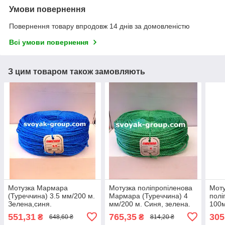
Умови повернення
Повернення товару впродовж 14 днів за домовленістю
Всі умови повернення
З цим товаром також замовляють
Мотузка Мармара
Мотузка поліпропіленова
Моту
(Туреччина) 3.5 мм/200 м.
Мармара (Туреччина) 4
полі
Зелена,синя.
мм/200 м. Синя, зелена.
100м
551,31
765,35
305
₴
₴
648,60 ₴
814,20 ₴