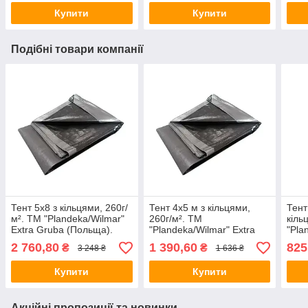
Купити
Купити
Подібні товари компанії
Тент 5х8 з кільцями, 260г/
Тент 4х5 м з кільцями,
Тент
м². ТМ "Plandeka/Wilmar"
260г/м². ТМ
кіль
Extra Gruba (Польща).
"Plandeka/Wilmar" Extra
"Pla
Колір - сіро-чорний, +/-
Gruba (Польща). Колір -
Grub
2 760,80
1 390,60
825
₴
₴
3 248 ₴
1 636 ₴
5%.
сіро-чорний, +/- 5%.
сіро
Купити
Купити
Акційні пропозиції та новинки