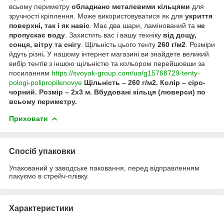
всьому периметру
обладнано металевими кільцями
для
зручності кріплення. Може використовуватися як для
укриття
поверхні, так і як навіс
. Має два шари, ламінований та
не
пропускає воду
. Захистить вас і вашу техніку
від дощу,
сонця, вітру та снігу
. Щільність цього тенту
260 г/м2
. Розміри
йдуть різні
.
У нашому інтернет магазині ви знайдете великий
вибір тентів з іншою щільністю та кольором перейшовши за
посиланням
https://svoyak-group.com/ua/g15768729-tenty-
pologi-polipropilenovye
Щільність – 260 г/м2. Колір – сіро-
чорний. Розмір – 2х3 м. Вбудовані кільця (люверси) по
всьому периметру.
Приховати
Спосіб упаковки
Упакований у заводське паковання, перед відправленням
пакуємо в стрейч-плівку.
Характеристики