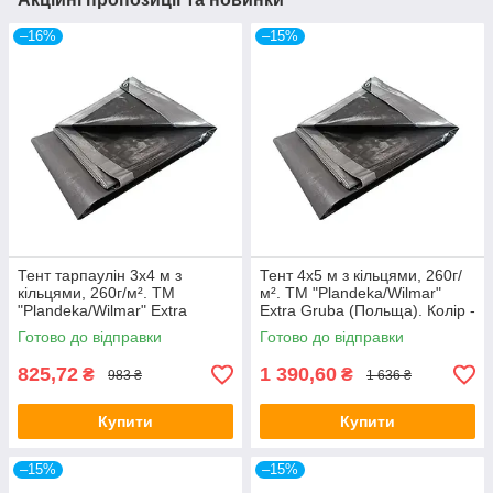
–16%
–15%
Тент тарпаулін 3х4 м з
Тент 4х5 м з кільцями, 260г/
кільцями, 260г/м². ТМ
м². ТМ "Plandeka/Wilmar"
"Plandeka/Wilmar" Extra
Extra Gruba (Польща). Колір -
Gruba (Польща). Колір - сіро-
сіро-чорний, +/- 5%.
Готово до відправки
Готово до відправки
чорний, +/- 5%.
825,72
1 390,60
₴
₴
983 ₴
1 636 ₴
Купити
Купити
–15%
–15%