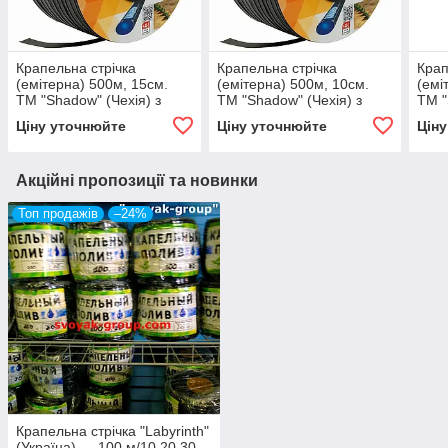
Крапельна стрічка
Крапельна стрічка
Крап
(емітерна) 500м, 15см.
(емітерна) 500м, 10см.
(емі
ТМ "Shadow" (Чехія) з
ТМ "Shadow" (Чехія) з
ТМ "
вбудованими
вбудованими
вбу
Ціну уточнюйте
Ціну уточнюйте
Цін
крапельницями. 1,4 ч/л.
крапельницями. 1,4 ч/л.
крап
Акційні пропозиції та новинки
Топ продажів
–24%
Крапельна стрічка "Labyrinth"
(Україна) — 100 м/10,20,30