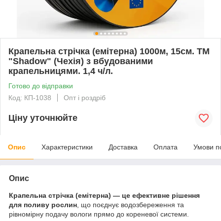
Крапельна стрічка (емітерна) 1000м, 15см. ТМ
"Shadow" (Чехія) з вбудованими
крапельницями. 1,4 ч/л.
Готово до відправки
Код: КП-1038
Опт і роздріб
Ціну уточнюйте
Опис
Характеристики
Доставка
Оплата
Умови п
Опис
Крапельна стрічка (емітерна) — це ефективне рішення
для поливу рослин
, що поєднує водозбереження та
рівномірну подачу вологи прямо до кореневої системи.