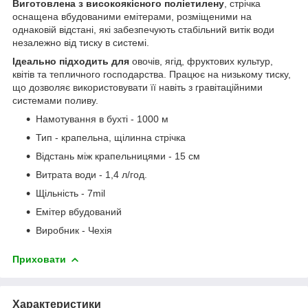
Виготовлена з високоякісного поліетилену
, стрічка
оснащена вбудованими емітерами, розміщеними на
однаковій відстані, які забезпечують стабільний витік води
незалежно від тиску в системі.
Ідеально підходить для
овочів, ягід, фруктових культур,
квітів та тепличного господарства. Працює на низькому тиску,
що дозволяє використовувати її навіть з гравітаційними
системами поливу.
Намотування в бухті - 1000 м
Тип - крапельна, щілинна стрічка
Відстань між крапельницями - 15 см
Витрата води - 1,4 л/год.
Щільність - 7mil
Емітер вбудований
Виробник - Чехія
Приховати
Характеристики