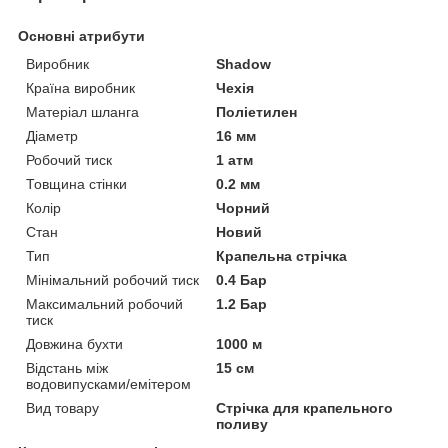
Основні атрибути
Виробник
Shadow
Країна виробник
Чехія
Матеріал шланга
Поліетилен
Діаметр
16 мм
Робочий тиск
1 атм
Товщина стінки
0.2 мм
Колір
Чорний
Стан
Новий
Тип
Крапельна стрічка
Мінімальний робочий тиск
0.4 Бар
Максимальний робочий
1.2 Бар
тиск
Довжина бухти
1000 м
Відстань між
15 см
водовипусками/емітером
Вид товару
Стрічка для крапельного
поливу