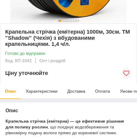
Крапельна стрічка (емітерна) 1000м, 30см. ТМ
"Shadow" (Чехія) з вбудованими
крапельницями. 1,4 ч/л.
Готово до відправки
Код: КП-1042
Опт і роздріб
Ціну уточнюйте
Опис
Характеристики
Доставка
Оплата
Умови п
Опис
Крапельна стрічка (емітерна) — це ефективне рішення
для поливу рослин
, що поєднує водозбереження та
рівномірну подачу вологи прямо до кореневої системи.