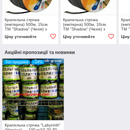
Крапельна стрічка
Крапельна стрічка
Крап
(емітерна) 500м, 15см.
(емітерна) 500м, 10см.
(емі
ТМ "Shadow" (Чехія) з
ТМ "Shadow" (Чехія) з
ТМ "
вбудованими
вбудованими
вбу
Ціну уточнюйте
Ціну уточнюйте
Цін
крапельницями. 1,4 ч/л.
крапельницями. 1,4 ч/л.
крап
Акційні пропозиції та новинки
Топ продажів
–24%
Крапельна стрічка "Labyrinth"
(Україна) — 100 м/10,20,30