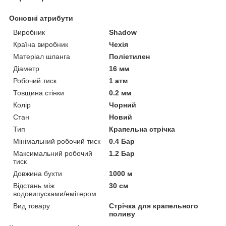
Основні атрибути
Виробник
Shadow
Країна виробник
Чехія
Матеріал шланга
Поліетилен
Діаметр
16 мм
Робочий тиск
1 атм
Товщина стінки
0.2 мм
Колір
Чорний
Стан
Новий
Тип
Крапельна стрічка
Мінімальний робочий тиск
0.4 Бар
Максимальний робочий
1.2 Бар
тиск
Довжина бухти
1000 м
Відстань між
30 см
водовипусками/емітером
Вид товару
Стрічка для крапельного
поливу