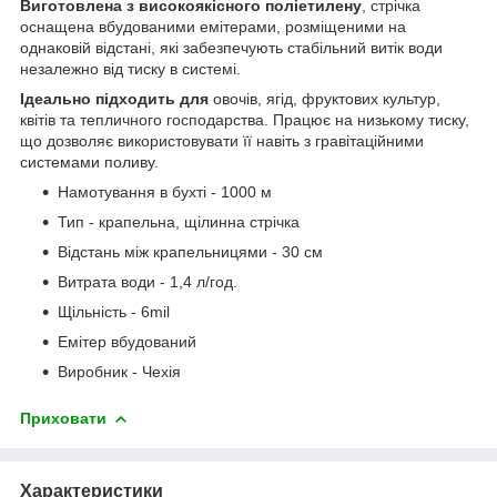
Виготовлена з високоякісного поліетилену
, стрічка
оснащена вбудованими емітерами, розміщеними на
однаковій відстані, які забезпечують стабільний витік води
незалежно від тиску в системі.
Ідеально підходить для
овочів, ягід, фруктових культур,
квітів та тепличного господарства. Працює на низькому тиску,
що дозволяє використовувати її навіть з гравітаційними
системами поливу.
Намотування в бухті - 1000 м
Тип - крапельна, щілинна стрічка
Відстань між крапельницями - 30 см
Витрата води - 1,4 л/год.
Щільність - 6mil
Емітер вбудований
Виробник - Чехія
Приховати
Характеристики