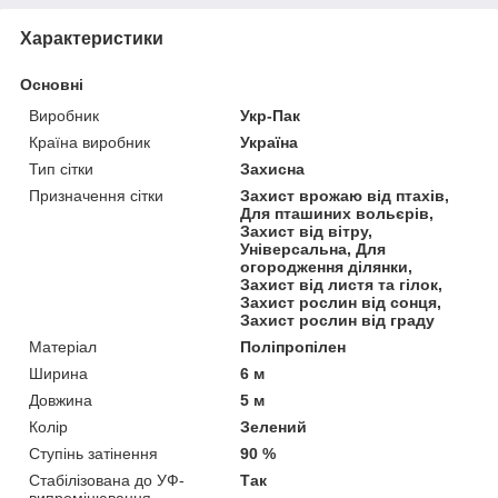
Характеристики
Основні
Виробник
Укр-Пак
Країна виробник
Україна
Тип сітки
Захисна
Призначення сітки
Захист врожаю від птахів,
Для пташиних вольєрів,
Захист від вітру,
Універсальна, Для
огородження ділянки,
Захист від листя та гілок,
Захист рослин від сонця,
Захист рослин від граду
Матеріал
Поліпропілен
Ширина
6 м
Довжина
5 м
Колір
Зелений
Ступінь затінення
90 %
Стабілізована до УФ-
Так
випромінювання