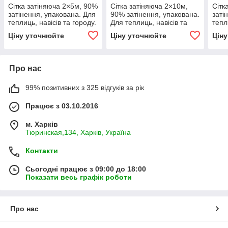
Сітка затіняюча 2×5м, 90%
Сітка затіняюча 2×10м,
Сітк
затінення, упакована. Для
90% затінення, упакована.
заті
теплиць, навісів та городу.
Для теплиць, навісів та
тепл
городу.
Ціну уточнюйте
Ціну уточнюйте
Цін
Про нас
99% позитивних з 325 відгуків за рік
Працює з 03.10.2016
м. Харків
Тюринская,134, Харків, Україна
Контакти
Сьогодні працює з 09:00 до 18:00
Показати весь графік роботи
Про нас