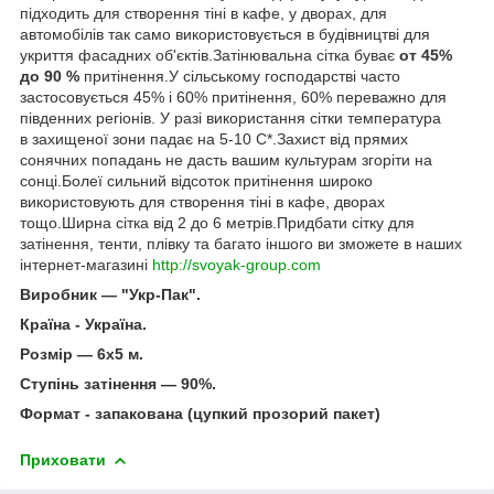
підходить для створення тіні в кафе, у дворах, для
автомобілів так само використовується в будівництві для
укриття фасадних об'єктів.Затінювальна сітка буває
от 45%
до 90 %
притінення.У сільському господарстві часто
застосовується 45% і 60% притінення, 60% переважно для
південних регіонів. У разі використання сітки температура
в захищеної зони падає на 5-10 С*.Захист від прямих
сонячних попадань не дасть вашим культурам згоріти на
сонці.Болеї сильний відсоток притінення широко
використовують для створення тіні в кафе, дворах
тощо.Ширна сітка від 2 до 6 метрів.Придбати сітку для
затінення, тенти, плівку та багато іншого ви зможете в наших
інтернет-магазині
http://svoyak-group.com
Виробник — "Укр-Пак".
Країна - Україна.
Розмір — 6х5 м.
Ступінь затінення — 90%.
Формат - запакована (цупкий прозорий пакет)
Приховати