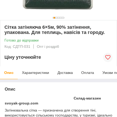
Сітка затіняюча 6×5м, 90% затінення,
упакована. Для теплиць, навісів та городу.
Готово до відправки
Код: СДТП-031
Опт і роздріб
Ціну уточнюйте
Опис
Характеристики
Доставка
Оплата
Умови п
Опис
Склад-магазин
svoyak-group.com
Затінювальна сітка — призначена для створення тіні,
використовується сільському господарству, у туризмі, ідеально