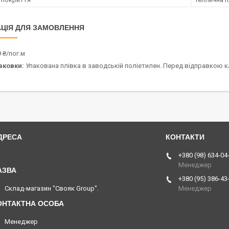
ЦІЯ ДЛЯ ЗАМОВЛЕННЯ
 ₴/пог.м
аковки:
Упакована плівка в заводській поліетилен. Перед відправкою клі
Тюринская,134, Харків, Україна
+380 (98) 634-04
Менеджер
+380 (95) 386-43
Склад-магазин "Свояк Group".
Менеджер
Менеджер