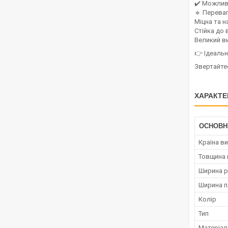
✔️ Можливі
🔹 Переваг
Міцна та н
Стійка до 
Великий в
👉 Ідеальн
Звертайте
ХАРАКТЕ
ОСНОВН
Країна в
Товщина 
Ширина р
Ширина п
Колір
Тип
Матеріал