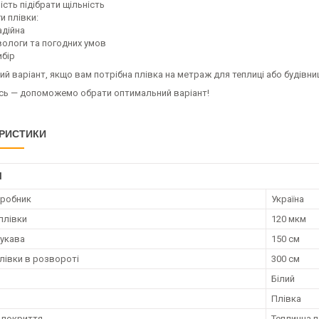
сть підібрати щільність
и плівки:
адійна
вологи та погодних умов
ибір
ий варіант, якщо вам потрібна плівка на метраж для теплиці або будівн
сь — допоможемо обрати оптимальний варіант!
РИСТИКИ
І
иробник
Україна
плівки
120 мкм
укава
150 см
лівки в розвороті
300 см
Білий
Плівка
 покриття
Теплична п