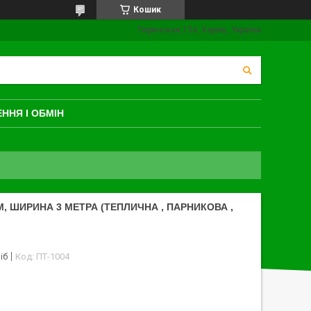
Кошик
Тюринская,134, Харків, Україна
ННЯ І ОБМІН
М, ШИРИНА 3 МЕТРА (ТЕПЛИЧНА , ПАРНИКОВА ,
іб
Код:
ПТ-1004