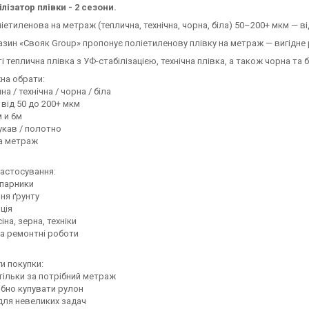
ілізатор плівки - 2 сезони.
іетиленова на метраж (теплична, технічна, чорна, біла) 50–200+ мкм — ві
зин «Свояк Group» пропонує поліетиленову плівку на метраж — вигідне р
і теплична плівка з УФ-стабілізацією, технічна плівка, а також чорна та 
на обрати:
на / технічна / чорна / біла
 від 50 до 200+ мкм
 и 6м
укав / полотно
а метраж
застосування:
 парники
ня ґрунту
ція
іна, зерна, техніки
та ремонтні роботи
и покупки:
тільки за потрібний метраж
ібно купувати рулон
для невеликих задач