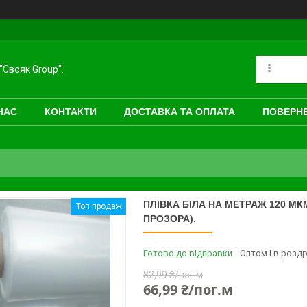
"Свояк Group".
НАС
КОНТАКТИ
ДОСТАВКА ТА ОПЛАТА
ПОВЕРНЕ
ПЛІВКА БІЛА НА МЕТРАЖ 120 МК
Топ продаж
ПРОЗОРА).
Готово до відправки
Оптом і в роздр
82,99 ₴/пог.м
66,99 ₴/пог.м