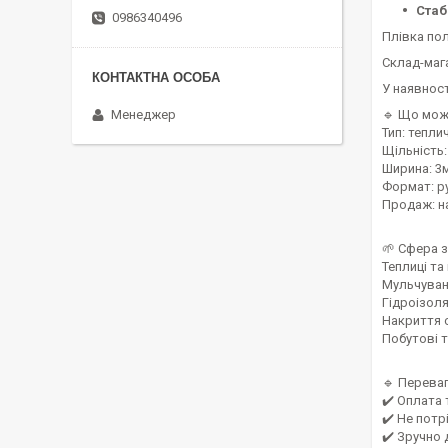
Стаб
0986340496
Плівка пол
Склад-мага
У наявност
🔹 Що мож
Менеджер
Тип: теплич
Щільність:
Ширина: 3м
Формат: р
Продаж: н
🌱 Сфера 
Теплиці та
Мульчуван
Гідроізоля
Накриття с
Побутові 
🔹 Переваг
✔️ Оплата 
✔️ Не потр
✔️ Зручно 