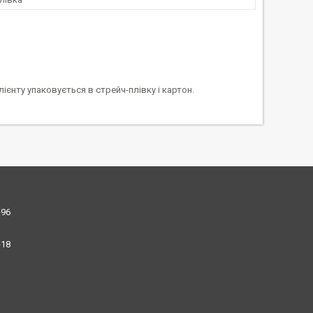
єнту упаковується в стрейч-плівку і картон.
-96
-18