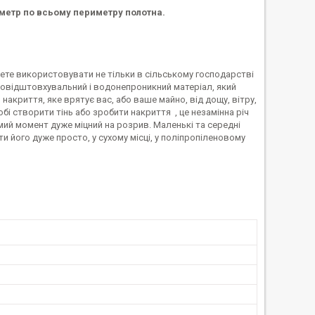
 метр по всьому периметру полотна.
жете використовувати не тільки в сільському господарстві
 водовідштовхувальний і водонепроникний матеріал, який
накриття, яке врятує вас, або ваше майно, від дощу, вітру,
бі створити тінь або зробити накриття , це незамінна річ
амий момент дуже міцний на розрив. Маленькі та середні
ти його дуже просто, у сухому місці, у поліпропіленовому