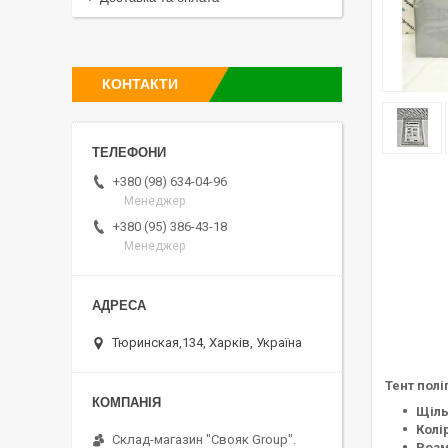
КОНТАКТИ
+380 (98) 634-04-96
Менеджер
+380 (95) 386-43-18
Менеджер
Тюринская,134, Харків, Україна
Тент полі
Щіль
Колі
Склад-магазин "Свояк Group".
Розм