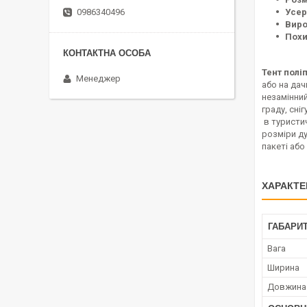
Усер
0986340496
Виро
Похи
Тент полі
Менеджер
або на дач
незамінний
граду, сні
в туристич
розміри ду
пакеті або
ХАРАКТЕ
ГАБАРИТ
Вага
Ширина
Довжина