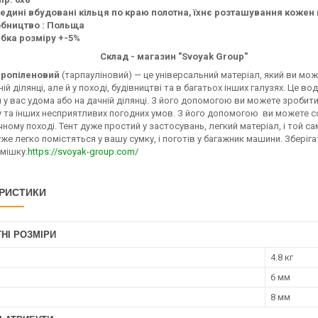
едині вбудовані кільця по краю полотна, їхнє розташування кожен
бництво : Польща
бка розміру +-5%
Склад - магазин "Svoyak Group"
пропіленовий
(тарпауліновий) — це універсальний матеріал, який ви мо
ній ділянці, але й у поході, будівництві та в багатьох інших галузях. Це
 у вас удома або на дачній ділянці. З його допомогою ви можете зробити 
гу та інших несприятливих погодних умов. З його допомогою ви можете со
ному поході. Тент дуже простий у застосувань, легкий матеріал, і той с
же легко помістяться у вашу сумку, і поготів у багажник машини. Зберіга
 мішку.
https://svoyak-group.com/
РИСТИКИ
НІ РОЗМІРИ
4.8 кг
6 мм
8 мм