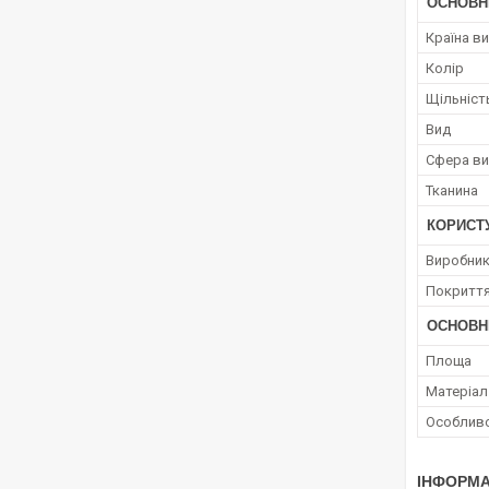
ОСНОВН
Країна в
Колір
Щільніст
Вид
Сфера ви
Тканина
КОРИСТ
Виробни
Покриття
ОСНОВН
Площа
Матеріал
Особливо
ІНФОРМА