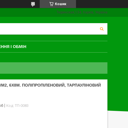
Кошик
Тюринская,134, Харків, Україна
ННЯ І ОБМІН
Г/М2, 6Х8М. ПОЛІПРОПІЛЕНОВИЙ, ТАРПАУЛІНОВИЙ
іб
Код:
ТП-0083