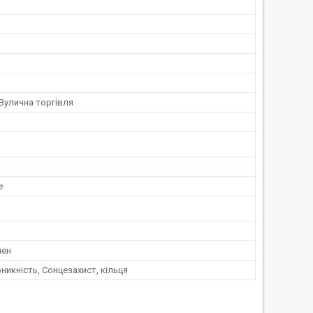
Вулична торгівля
е
лен
икність, Сонцезахист, кільця