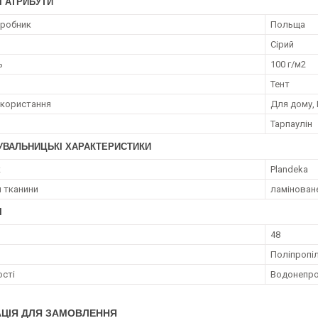
І АТРИБУТИ
иробник
Польща
Сірий
ь
100 г/м2
Тент
користання
Для дому, 
Тарпаулін
УВАЛЬНИЦЬКІ ХАРАКТЕРИСТИКИ
к
Plandeka
 тканини
ламінован
І
48
Поліпропі
сті
Водонепрон
ЦІЯ ДЛЯ ЗАМОВЛЕННЯ