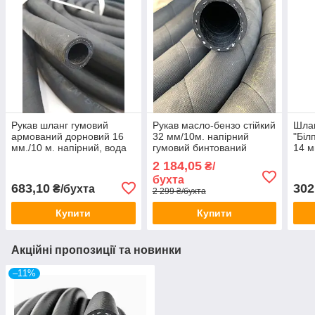
Рукав шланг гумовий
Рукав масло-бензо стійкий
Шлан
армований дорновий 16
32 мм/10м. напірний
"Біл
мм./10 м. напірний, вода
гумовий бинтований
14 м
технічна 0,63 МПа ВГ (III)
дорновий. Армований
Армо
2 184,05
₴/
ниткою.
бухта
683,10
302
₴/бухта
2 299 ₴/бухта
Купити
Купити
Акційні пропозиції та новинки
–11%