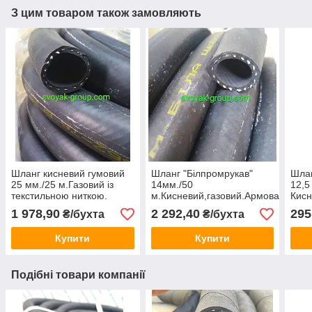
З цим товаром також замовляють
Шланг кисневий гумовий
Шланг "Білпромрукав"
Шлан
25 мм./25 м.Газовий із
14мм./50
12,5
текстильною ниткою.
м.Кисневий,газовий.Армований
Кисн
з ниткою.
Армо
1 978,90
2 292,40
295
₴/бухта
₴/бухта
Купити
Купити
Подібні товари компанії