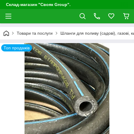
Склад-магазин "Свояк Group".
Товари та послуги
Шланги для поливу (садові), газові, к
Топ продажів