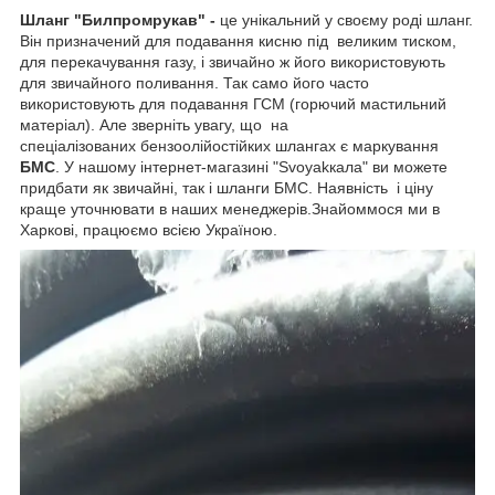
Шланг "Билпромрукав" -
це унікальний у своєму роді шланг.
Він призначений для подавання кисню під великим тиском,
для перекачування газу, і звичайно ж його використовують
для звичайного поливання. Так само його часто
використовують для подавання ГСМ (горючий мастильний
матеріал). Але зверніть увагу, що на
спеціалізованих бензоолійостійких шлангах є маркування
БМС
. У нашому інтернет-магазині "Svoyakкала" ви можете
придбати як звичайні, так і шланги БМС. Наявність і ціну
краще уточнювати в наших менеджерів.Знайоммося ми в
Харкові, працюємо всією Україною.