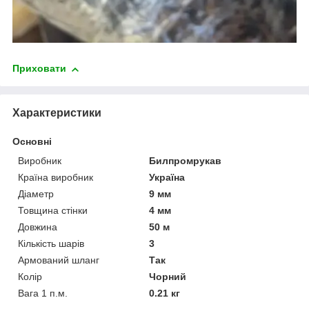
Приховати
Характеристики
Основні
Виробник
Билпромрукав
Країна виробник
Україна
Діаметр
9 мм
Товщина стінки
4 мм
Довжина
50 м
Кількість шарів
3
Армований шланг
Так
Колір
Чорний
Вага 1 п.м.
0.21 кг