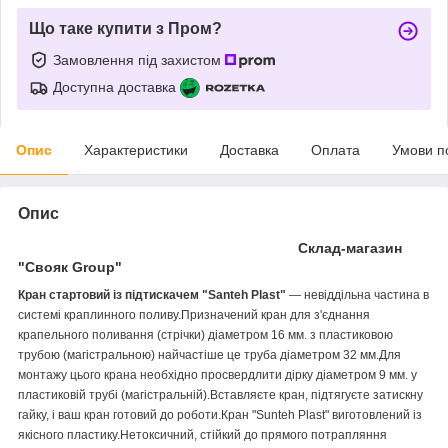
Що таке купити з Пром?
Замовлення під захистом
Доступна доставка
Опис
Характеристики
Доставка
Оплата
Умови п
Опис
Склад-магазин
"Свояк Group"
Кран стартовий із підтискачем "Santeh Plast"
— невіддільна частина в
системі краплинного поливу.Призначений кран для з'єднання
крапельного поливання (стрічки) діаметром 16 мм. з пластиковою
трубою (магістральною) найчастіше це труба діаметром 32 мм.Для
монтажу цього крана необхідно просвердлити дірку діаметром 9 мм. у
пластиковій трубі (магістральній).Вставляєте кран, підтягуєте затискну
гайку, і ваш кран готовий до роботи.Кран "Sunteh Plast" виготовлений із
якісного пластику.Нетоксичний, стійкий до прямого потрапляння