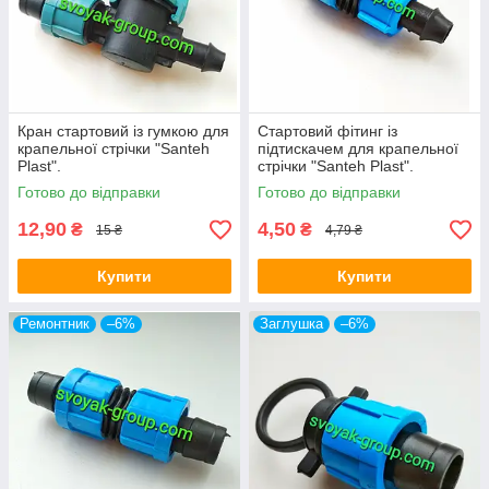
Кран стартовий із гумкою для
Стартовий фітинг із
крапельної стрічки "Santeh
підтискачем для крапельної
Plast".
стрічки "Santeh Plast".
Готово до відправки
Готово до відправки
12,90
4,50
₴
₴
15 ₴
4,79 ₴
Купити
Купити
Ремонтник
–6%
Заглушка
–6%