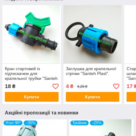
Кран стартовий із
Заглушка для крапельної
Стар
підтискачем для
стрічки "Santeh Plast".
шлан
крапельної трубки "Santeh
"San
Plast".
18
4
17
₴
₴
4,25 ₴
Купити
Купити
Акційні пропозиції та новинки
Угол 90*
–35%
Тройник
–25%