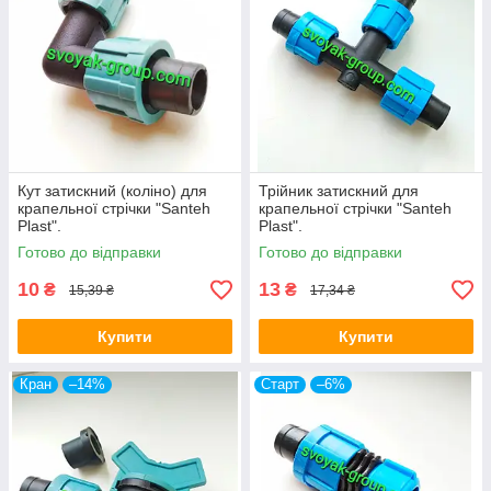
Кут затискний (коліно) для
Трійник затискний для
крапельної стрічки "Santeh
крапельної стрічки "Santeh
Plast".
Plast".
Готово до відправки
Готово до відправки
10
13
₴
₴
15,39 ₴
17,34 ₴
Купити
Купити
Кран
–14%
Старт
–6%