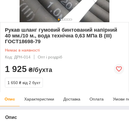
Рукав шланг гумовий бинтований напірний
40 мм./10 м., вода технічна 0,63 МПа В (III)
ГОСТ18698-79
Немає в наявності
Код: ДРН-014
Опт і роздріб
1 925
₴/бухта
1 650 ₴
від 2 бухт
Опис
Характеристики
Доставка
Оплата
Умови п
Опис