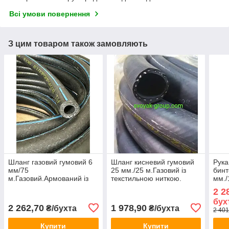
Всі умови повернення
З цим товаром також замовляють
Шланг газовий гумовий 6
Шланг кисневий гумовий
Рука
мм/75
25 мм./25 м.Газовий із
бинт
м.Газовий.Армований із
текстильною ниткою.
мм./
ниткою.
техн
2 2
ГОС
бух
2 262,70
1 978,90
₴/бухта
₴/бухта
2 401
Купити
Купити