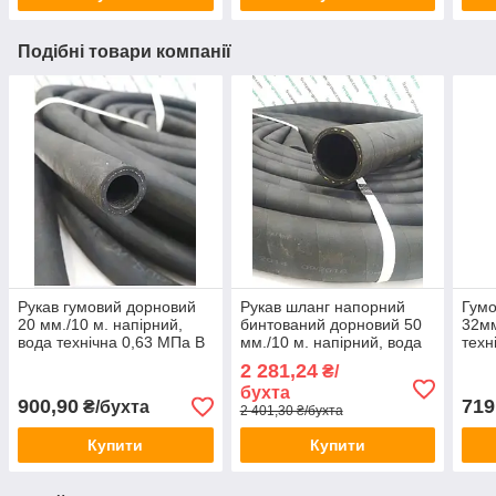
Подібні товари компанії
Рукав гумовий дорновий
Рукав шланг напорний
Гумо
20 мм./10 м. напірний,
бинтований дорновий 50
32мм
вода технічна 0,63 МПа В
мм./10 м. напірний, вода
техн
(III) ГОСТ18698-79
технічна 0,63 МПа В (III)
ГОС
2 281,24
₴/
ГОСТ18698-79
бухта
900,90
719
₴/бухта
2 401,30 ₴/бухта
Купити
Купити