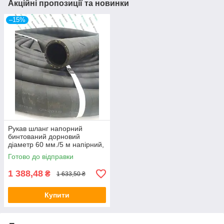
Акційні пропозиції та новинки
–15%
Рукав шланг напорний
бинтований дорновий
діаметр 60 мм./5 м напірний,
вода технічна 0,63 МПа В (III)
Готово до відправки
1 388,48
₴
1 633,50 ₴
Купити