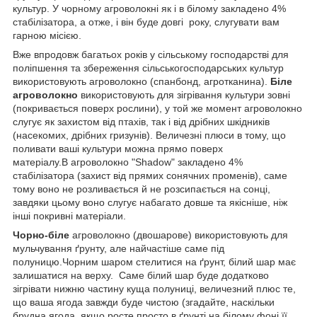
культур. У чорному агроволокні як і в білому закладено 4%
стабілізатора, а отже, і він буде довгі року, слугувати вам
гарною місією.
Вже впродовж багатьох років у сільському господарстві для
поліпшення та збереження сільськогосподарських культур
використовують агроволокно (спанбонд, агротканина).
Біле
агроволокно
використовують для зігрівання культури зовні
(покривається поверх рослини), у той же момент агроволокно
слугує як захистом від птахів, так і від дрібних шкідників
(насекомих, дрібних гризунів). Величезні плюси в тому, що
поливати ваші культури можна прямо поверх
матеріалу.В агроволокно "Shadow" закладено 4%
стабілізатора (захист від прямих сонячних променів), саме
тому воно не розливається й не розсипається на сонці,
завдяки цьому воно слугує набагато довше та якісніше, ніж
інші покривні матеріали.
Чорно-біле
агроволокно (двошарове) використовують для
мульчування ґрунту, але найчастіше саме під
полуницю.Чорним шаром стелитися на ґрунт, білий шар має
залишатися на верху. Саме білий шар буде додатково
зігрівати нижню частину куща полуниці, величезний плюс те,
що ваша ягода завжди буде чистою (згадайте, наскільки
брудна ягода, якщо росте просто в ґрунті.на білому фоні її