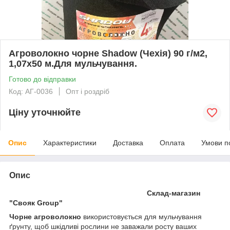
Агроволокно чорне Shadow (Чехія) 90 г/м2,
1,07х50 м.Для мульчування.
Готово до відправки
Код: АГ-0036
Опт і роздріб
Ціну уточнюйте
Опис
Характеристики
Доставка
Оплата
Умови п
Опис
Склад-магазин
"Свояк Group"
Чорне агроволокно
використовується для мульчування
ґрунту, щоб шкідливі рослини не заважали росту ваших