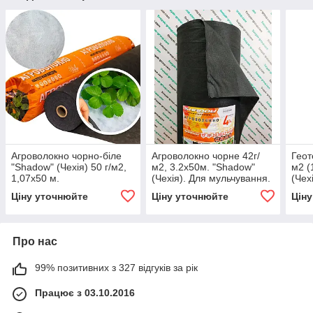
Агроволокно чорно-біле
Агроволокно чорне 42г/
Геот
"Shadow" (Чехія) 50 г/м2,
м2, 3.2х50м. "Shadow"
м2 (
1,07х50 м.
(Чехія). Для мульчування.
(Чех
ґрун
Ціну уточнюйте
Ціну уточнюйте
Цін
Про нас
99% позитивних з 327 відгуків за рік
Працює з 03.10.2016