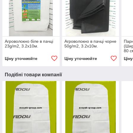
Агроволокно біле в пачці
Агроволокно в пачці чорне
Парн
23g/m2, 3.2х10м.
50g/m2, 3.2х10м.
(Шир
80 с
Ціну уточнюйте
Ціну уточнюйте
Цін
Подібні товари компанії