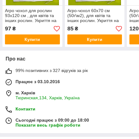
Агро чохол для рослин
Агро-чохол 60х70 см
Агро
93х120 см , для квітів та
(50г\м2), для квітів та
(50г\
інших рослин. Укриття на
інших рослин. Укриття на
інши
зимовий період.
зимовий період.
зимо
97
85
120
₴
₴
(Пир
Купити
Купити
Про нас
99% позитивних з 327 відгуків за рік
Працює з 03.10.2016
м. Харків
Тюринская,134, Харків, Україна
Контакти
Сьогодні працює з 09:00 до 18:00
Показати весь графік роботи