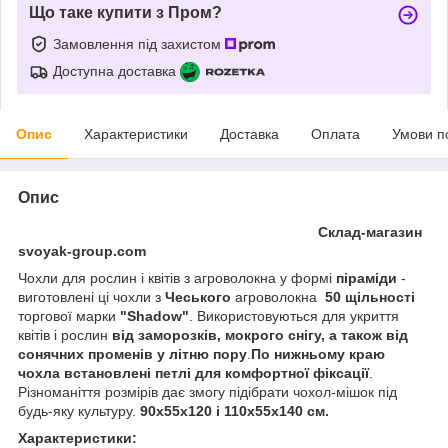
Що таке купити з Пром?
Замовлення під захистом
Доступна доставка
Опис
Характеристики
Доставка
Оплата
Умови п
Опис
Склад-магазин
svoyak-group.com
Чохли для рослин і квітів з агроволокна у формі
піраміди
-
виготовлені ці чохли з
Чеського
агроволокна
50 щільності
торгової марки
"Shadow"
. Використовуються для укриття
квітів і рослин
від заморозків, мокрого снігу, а також від
сонячних променів у літню пору
.
По нижньому краю
чохла встановлені петлі для комфортної фіксації
.
Різноманіття розмірів дає змогу підібрати чохол-мішок під
будь-яку культуру.
90х55х120 і 110х55х140 см.
Характеристики: